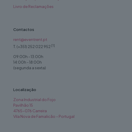
Livro de Reclamações
Contactos
rent@eventrent.pt
[1]
T. (+351) 252 022 952
09:00h - 13:00h
14:00h - 18:00h
(segunda a sexta)
Localização
Zona Industrial do Fojo
Pavilhão 15
4765-076 Carreira
Vila Nova de Famalicão – Portugal