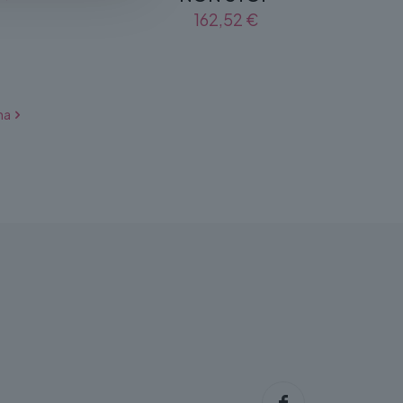
162,52
€
na