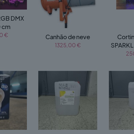
 RGB DMX
0 cm
00
€
Canhão de neve
Corti
SPARKL
1325,00
€
25