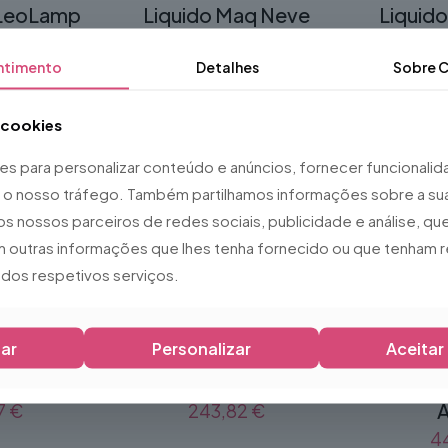
LeoLamp
Liquido Maq Neve
Liquid
 6w E27
Mistura 15L
Pu
ntimento
Detalhes
Sobre
C
5
€
36,50
€
5
a cookies
ies para personalizar conteúdo e anúncios, fornecer funcionali
ar o nosso tráfego. Também partilhamos informações sobre a sua
os nossos parceiros de redes sociais, publicidade e análise, 
 outras informações que lhes tenha fornecido ou que tenham r
o dos respetivos serviços.
ar
Personalizar
Aceitar
e Chamas
Máquina de confetti
Máquin
0W
CO2
ANTARI 
A
7
€
243,82
€
4