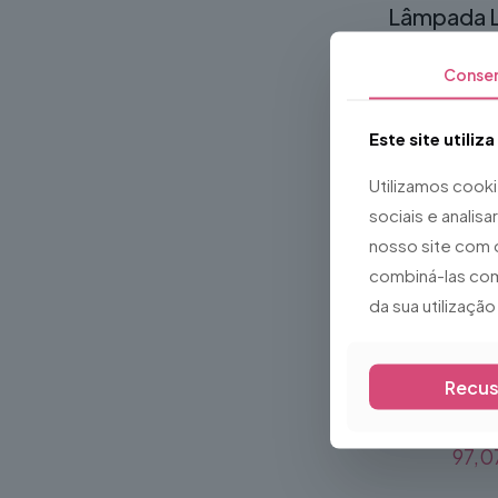
Lâmpada 
Led Bulb
Conse
1,7
Este site utiliz
Utilizamos cook
sociais e analis
nosso site com 
combiná-las com
da sua utilizaçã
Recus
Máquina d
20
97,0