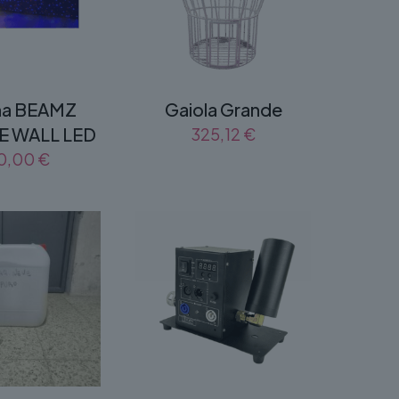
na BEAMZ
Gaiola Grande
E WALL LED
325,12
€
0,00
€