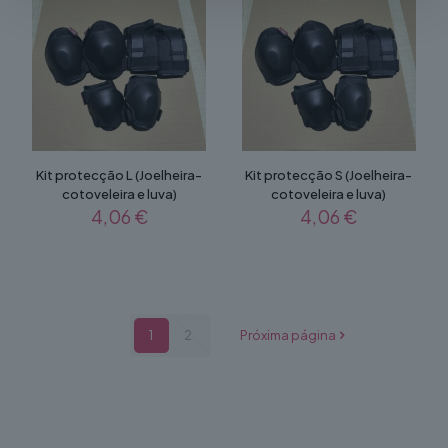
Kit protecção L (Joelheira-
Kit protecção S (Joelheira-
cotoveleira e luva)
cotoveleira e luva)
4,06
€
4,06
€
1
2
Próxima página