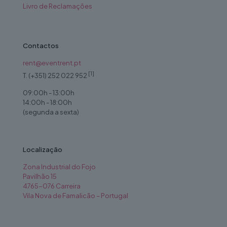
Livro de Reclamações
Contactos
rent@eventrent.pt
[1]
T. (+351) 252 022 952
09:00h - 13:00h
14:00h - 18:00h
(segunda a sexta)
Localização
Zona Industrial do Fojo
Pavilhão 15
4765-076 Carreira
Vila Nova de Famalicão – Portugal