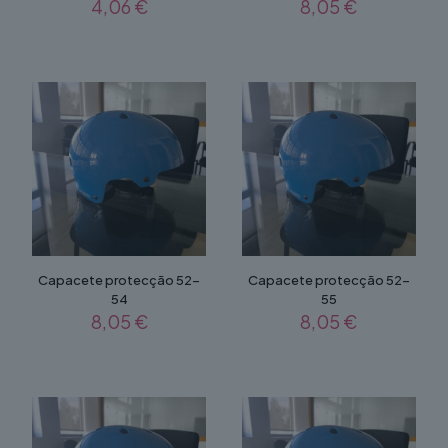
4,06
€
8,05
€
Capacete protecção 52-
Capacete protecção 52-
54
55
8,05
€
8,05
€