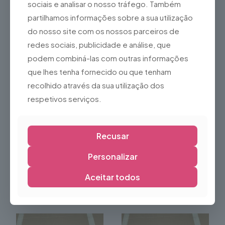
sociais e analisar o nosso tráfego. Também
Capacete protecção 59-
Capacete protecção M
62
12,11
€
partilhamos informações sobre a sua utilização
8,05
€
do nosso site com os nossos parceiros de
redes sociais, publicidade e análise, que
podem combiná-las com outras informações
que lhes tenha fornecido ou que tenham
recolhido através da sua utilização dos
respetivos serviços.
Recusar
Personalizar
Capacete protecção S
Capacete protecção XS
12,11
€
10,49
€
Aceitar todos