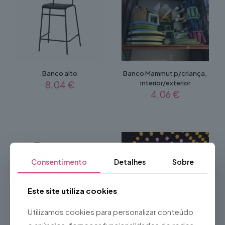
Banco alto
Banco Mammut p/criança,
8,04
€
interior/exterior
4,06
€
Consentimento
Detalhes
Sobre
Este site utiliza cookies
Bola LED RGB DMX de 30
Utilizamos cookies para personalizar conteúdo
cm
42,00
€