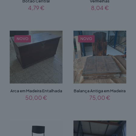
Botão Central
Vermelhas
4,79
€
8,04
€
NOVO
NOVO
Arca em Madeira Entalhada
Balança Antiga em Madeira
50,00
€
75,00
€