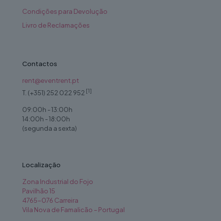
Condições para Devolução
Livro de Reclamações
Contactos
rent@eventrent.pt
[1]
T. (+351) 252 022 952
09:00h - 13:00h
14:00h - 18:00h
(segunda a sexta)
Localização
Zona Industrial do Fojo
Pavilhão 15
4765-076 Carreira
Vila Nova de Famalicão – Portugal