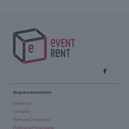
chosen
on
the
product
page
Aluguel para eventos
Sobre nós
Contatos
Termos e Condições
Política de Privacidade