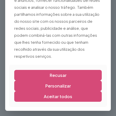
e anúncios, fornecer funcionalidades de redes
Banco rotativo
sociais e analisar o nosso tráfego. Também
24,31
€
partilhamos informações sobre a sua utilização
do nosso site com os nossos parceiros de
redes sociais, publicidade e análise, que
podem combiná-las com outras informações
Cadeira p/criança,
que lhes tenha fornecido ou que tenham
mammut
recolhido através da sua utilização dos
interior/exterior/Verde
7,30
€
respetivos serviços.
Recusar
Personalizar
Cadeira p/criança KRITTER,
Aceitar todos
vermelho
10,15
€