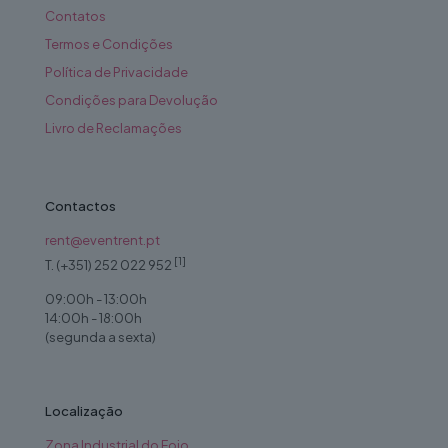
Contatos
Termos e Condições
Política de Privacidade
Condições para Devolução
Livro de Reclamações
Contactos
rent@eventrent.pt
[1]
T. (+351) 252 022 952
09:00h - 13:00h
14:00h - 18:00h
(segunda a sexta)
Localização
Zona Industrial do Fojo