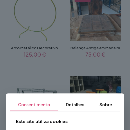
Arco Metálico Decorativo
Balança Antiga em Madeira
125,00
€
75,00
€
Consentimento
Detalhes
Sobre
Este site utiliza cookies