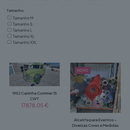
Tamanho
Tamanho M
Tamanho S
Tamanho L
Tamanho XL
Tamanho XXL
NOVO
1952 Carrinha Commer 15
CWT
17878,05
€
Alcatifa para Eventos –
Diversas Cores e Medidas