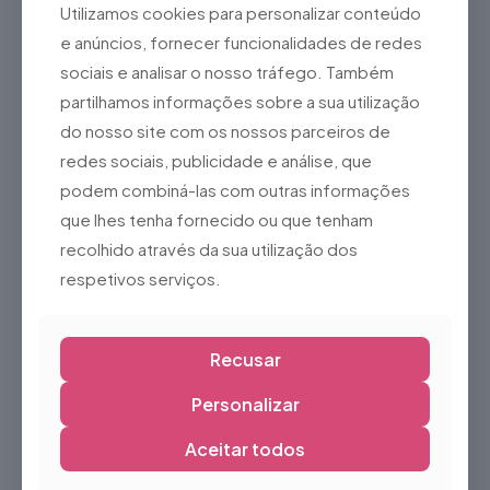
Utilizamos cookies para personalizar conteúdo
Baliza Infantil de Futebol –
Baloico Crocodilo
Compacta e Resistente
16,18
€
e anúncios, fornecer funcionalidades de redes
16,17
€
sociais e analisar o nosso tráfego. Também
partilhamos informações sobre a sua utilização
do nosso site com os nossos parceiros de
redes sociais, publicidade e análise, que
podem combiná-las com outras informações
que lhes tenha fornecido ou que tenham
recolhido através da sua utilização dos
respetivos serviços.
Recusar
Baloiço Twister
BARBATANAS DE NATAÇÃO
40,57
€
TRAINFINS 500 AZUL
PRETO
Personalizar
8,04
€
Aceitar todos