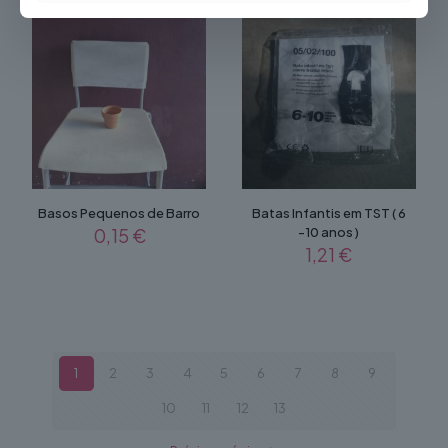
Basos Pequenos de Barro
Batas Infantis em TST ( 6
0,15
€
-10 anos )
1,21
€
1
2
3
4
5
6
7
8
9
10
11
12
13