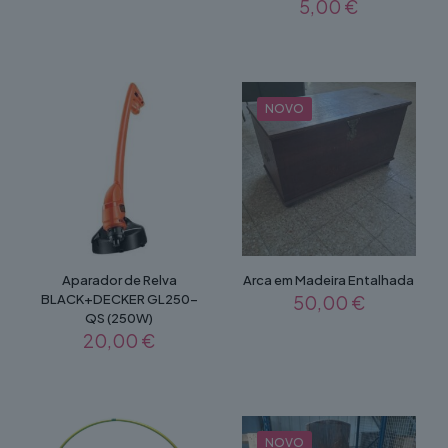
5,00
€
NOVO
Aparador de Relva
Arca em Madeira Entalhada
BLACK+DECKER GL250-
50,00
€
QS (250W)
20,00
€
NOVO