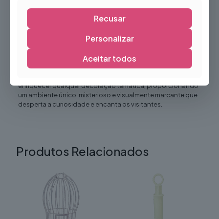
Cria cenários originais e envolventes
Recusar
Excelente elemento para fotografias
Fácil de combinar com outras decorações temáticas
Personalizar
Reutilizável em diferentes eventos
Aceitar todos
Ideal para criar ambientes misteriosos e de fantasia
As
Cartas de Tarot Gigantes
são a escolha ideal para
enriquecer qualquer decoração temática, proporcionando
um ambiente único, misterioso e visualmente marcante que
desperta a curiosidade e encanta os visitantes.
Produtos Relacionados