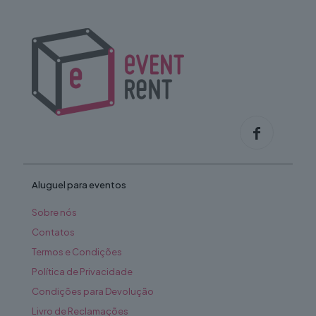
may
be
chosen
on
the
product
page
Aluguel para eventos
Sobre nós
Contatos
Termos e Condições
Política de Privacidade
Condições para Devolução
Livro de Reclamações