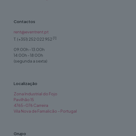
Contactos
rent@eventrent.pt
[1]
T. (+351) 252 022 952
09:00h - 13:00h
14:00h - 18:00h
(segunda a sexta)
Localização
Zona Industrial do Fojo
Pavilhão 15
4765-076 Carreira
Vila Nova de Famalicão – Portugal
Grupo