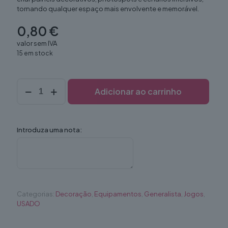
tornando qualquer espaço mais envolvente e memorável.
0,80
€
valor sem IVA
15 em stock
Quantidade
Adicionar ao carrinho
de
Cartas
Tarot
Gigante
Introduza uma nota:
Categorias:
Decoração
,
Equipamentos
,
Generalista
,
Jogos
,
USADO