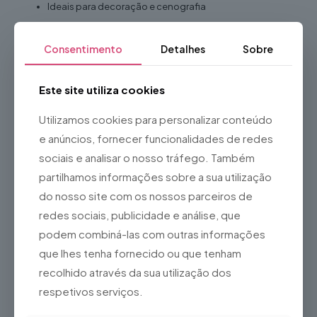
Ideais para decoração e cenografia
Adequadas para utilização em interiores e exteriores
protegidos
Consentimento
Detalhes
Sobre
Ideal para
Este site utiliza cookies
Halloween
Eventos temáticos
Utilizamos cookies para personalizar conteúdo
Escape Rooms
e anúncios, fornecer funcionalidades de redes
Festas de Carnaval
sociais e analisar o nosso tráfego. Também
Produções de teatro
partilhamos informações sobre a sua utilização
Cinema e televisão
do nosso site com os nossos parceiros de
Sessões fotográficas
redes sociais, publicidade e análise, que
Montras
podem combiná-las com outras informações
que lhes tenha fornecido ou que tenham
Feiras e exposições
recolhido através da sua utilização dos
Photospots
respetivos serviços.
Vantagens