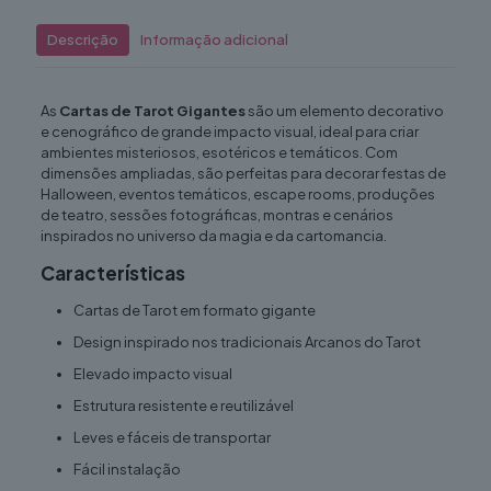
Descrição
Informação adicional
As
Cartas de Tarot Gigantes
são um elemento decorativo
e cenográfico de grande impacto visual, ideal para criar
ambientes misteriosos, esotéricos e temáticos. Com
dimensões ampliadas, são perfeitas para decorar festas de
Halloween, eventos temáticos, escape rooms, produções
de teatro, sessões fotográficas, montras e cenários
inspirados no universo da magia e da cartomancia.
Características
Cartas de Tarot em formato gigante
Design inspirado nos tradicionais Arcanos do Tarot
Elevado impacto visual
Estrutura resistente e reutilizável
Leves e fáceis de transportar
Fácil instalação