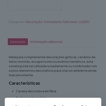
Categorias:
Decoração
,
Generalista
,
Halloween
,
USADO
Descrição
Informação adicional
Ideal para complementar decorações góticas, cenários de
terror, montras, escape rooms ou eventos temáticos, esta
caveira pode ser utilizada isoladamente ou combinada com
outros elementos decorativos para criar um ambiente ainda
mais envolvente.
Características
Caveira decorativa em fibra
Acabamento realista
Disponível em dois tamanhos