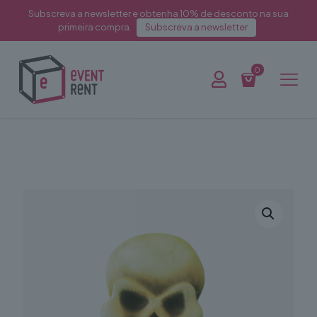
Subscreva a newsletter e obtenha 10% de desconto na sua
primeira compra.
Subscreva a newsletter
0