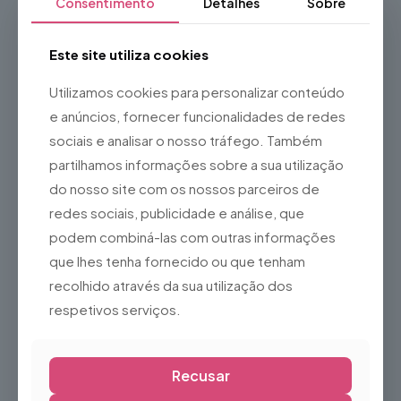
Consentimento
Detalhes
Sobre
Estrutura leve e resistente
Fácil de transportar e posicionar
Este site utiliza cookies
Reutilizável em diferentes eventos
Utilizamos cookies para personalizar conteúdo
Adequada para utilização em interiores e exteriores
e anúncios, fornecer funcionalidades de redes
protegidos
sociais e analisar o nosso tráfego. Também
Ideal para
partilhamos informações sobre a sua utilização
Halloween
do nosso site com os nossos parceiros de
Casas assombradas
redes sociais, publicidade e análise, que
Eventos temáticos
podem combiná-las com outras informações
Escape Rooms
que lhes tenha fornecido ou que tenham
Montras
recolhido através da sua utilização dos
Produções de teatro, cinema e televisão
respetivos serviços.
Espaços comerciais
Decoração de estilo gótico
Recusar
A
Caveira Decorativa
é a escolha perfeita para criar uma