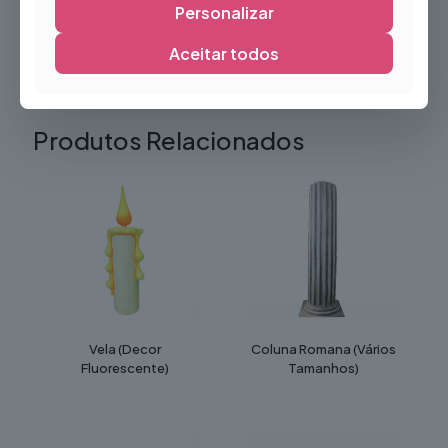
atmosfera arrepiante e memorável, acrescentando um
Personalizar
toque de realismo e personalidade a qualquer decoração
de Halloween ou evento temático.
Aceitar todos
Produtos Relacionados
Vela (Decor
Coluna Romana (Vários
Fluorescente)
Tamanhos)