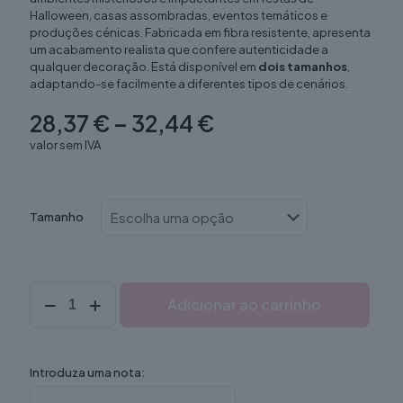
Halloween, casas assombradas, eventos temáticos e
produções cénicas. Fabricada em fibra resistente, apresenta
um acabamento realista que confere autenticidade a
qualquer decoração. Está disponível em
dois tamanhos
,
adaptando-se facilmente a diferentes tipos de cenários.
Price
28,37
€
–
32,44
€
range:
valor sem IVA
28,37 €
through
32,44 €
Tamanho
Quantidade
Adicionar ao carrinho
de
Caveira
(Decor)
Introduza uma nota: