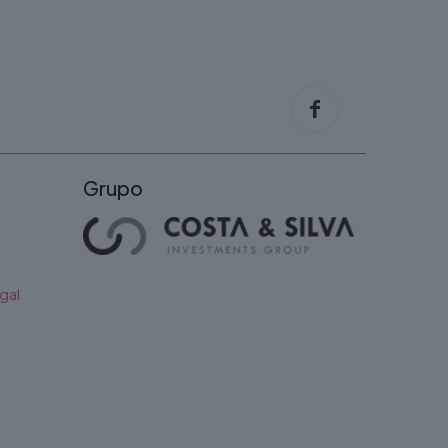
product
page
Grupo
gal