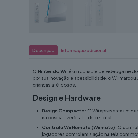
Descrição
Informação adicional
O
Nintendo Wii
é um console de videogame dom
por sua inovação e acessibilidade, o Wii marc
crianças até idosos.
Design e Hardware
Design Compacto:
O Wii apresenta um des
na posição vertical ou horizontal.
Controle Wii Remote (Wiimote):
O control
jogadores controlem a ação na tela com movi