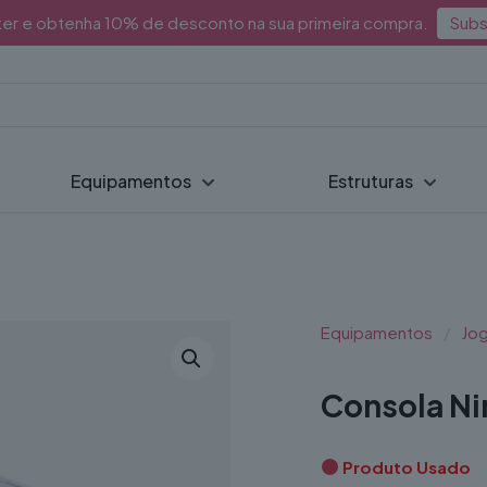
ter e obtenha 10% de desconto na sua primeira compra.
Subs
Equipamentos
Estruturas
Equipamentos
/
Jo
Consola Ni
Produto Usado