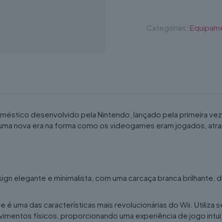
Categorias:
Equipam
éstico desenvolvido pela Nintendo, lançado pela primeira v
ou uma nova era na forma como os videogames eram jogados, at
ign elegante e minimalista, com uma carcaça branca brilhante
e é uma das características mais revolucionárias do Wii. Utili
mentos físicos, proporcionando uma experiência de jogo intuit