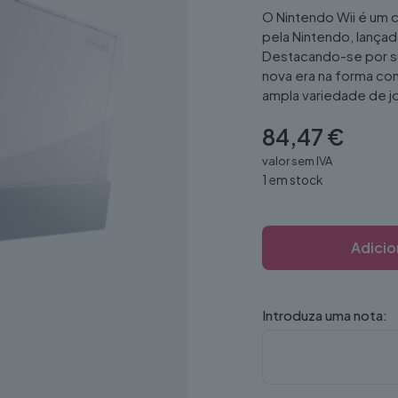
O Nintendo Wii é um
pela Nintendo, lança
Destacando-se por su
nova era na forma co
ampla variedade de j
84,47
€
valor sem IVA
1 em stock
Adicio
Introduza uma nota: