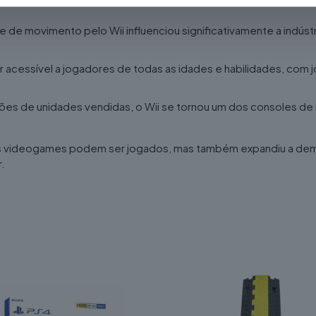
e de movimento pelo Wii influenciou significativamente a indúst
er acessível a jogadores de todas as idades e habilidades, com
es de unidades vendidas, o Wii se tornou um dos consoles de m
 os videogames podem ser jogados, mas também expandiu a dem
.