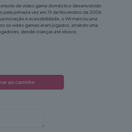
 console de video game doméstico desenvolvido
do pela primeira vez em 19 de Novembro de 2006.
a inovação e acessibilidade, o Wii marcou uma
mo os video games eram jogados, atraindo uma
ogadores, desde crianças até idosos.
nar ao carrinho