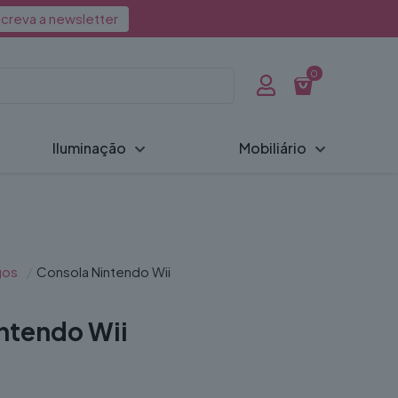
creva a newsletter
0
Iluminação
Mobiliário
gos
/
Consola Nintendo Wii
ntendo Wii