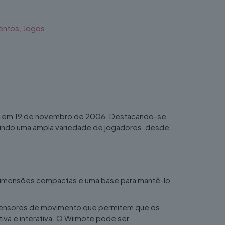
entos
,
Jogos
ez em 19 de novembro de 2006. Destacando-se
raindo uma ampla variedade de jogadores, desde
, dimensões compactas e uma base para mantê-lo
za sensores de movimento que permitem que os
iva e interativa. O Wiimote pode ser