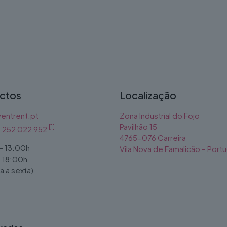
ctos
Localização
entrent.pt
Zona Industrial do Fojo
Pavilhão 15
[1]
1) 252 022 952
4765-076 Carreira
- 13:00h
Vila Nova de Famalicão – Portu
- 18:00h
 a sexta)