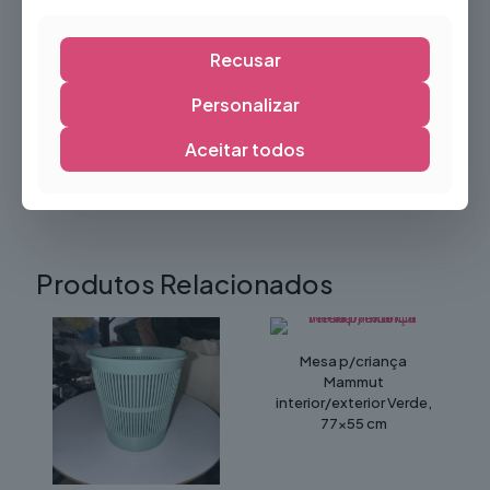
Sessões fotográficas
Recusar
Decoração de espaços comerciais
O
Cubo LED RGBW
é a solução perfeita para criar
Personalizar
ambientes modernos, sofisticados e envolventes,
oferecendo uma decoração luminosa que transforma
Aceitar todos
qualquer espaço e proporciona uma experiência visual
memorável.
Produtos Relacionados
Mesa p/criança
Mammut
interior/exterior Verde,
77×55 cm