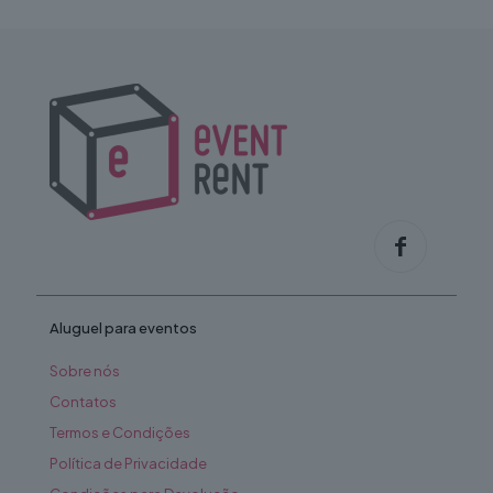
The
options
may
be
chosen
on
the
product
page
Aluguel para eventos
Sobre nós
Contatos
Termos e Condições
Política de Privacidade