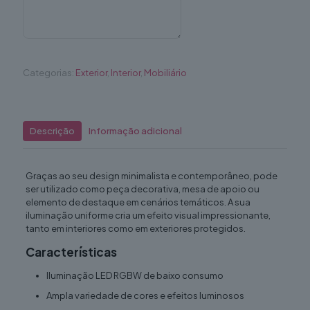
Categorias:
Exterior
,
Interior
,
Mobiliário
Descrição
Informação adicional
Graças ao seu design minimalista e contemporâneo, pode
ser utilizado como peça decorativa, mesa de apoio ou
elemento de destaque em cenários temáticos. A sua
iluminação uniforme cria um efeito visual impressionante,
tanto em interiores como em exteriores protegidos.
Características
Iluminação LED RGBW de baixo consumo
Ampla variedade de cores e efeitos luminosos