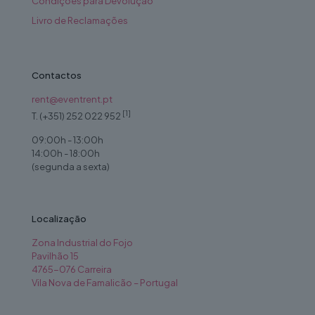
Condições para Devolução
Livro de Reclamações
Contactos
rent@eventrent.pt
[1]
T. (+351) 252 022 952
09:00h - 13:00h
14:00h - 18:00h
(segunda a sexta)
Localização
Zona Industrial do Fojo
Pavilhão 15
4765-076 Carreira
Vila Nova de Famalicão – Portugal