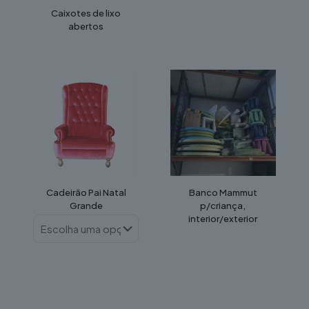
Caixotes de lixo
abertos
Cadeirão Pai Natal
Banco Mammut
Grande
p/criança,
interior/exterior
This
product
has
multiple
variants.