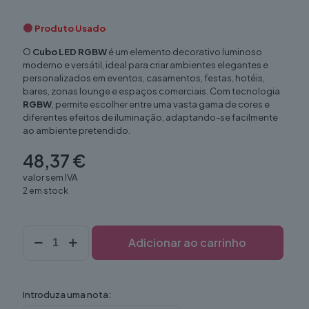
Produto Usado
O
Cubo LED RGBW
é um elemento decorativo luminoso
moderno e versátil, ideal para criar ambientes elegantes e
personalizados em eventos, casamentos, festas, hotéis,
bares, zonas lounge e espaços comerciais. Com tecnologia
RGBW
, permite escolher entre uma vasta gama de cores e
diferentes efeitos de iluminação, adaptando-se facilmente
ao ambiente pretendido.
48,37
€
valor sem IVA
2 em stock
Quantidade
Adicionar ao carrinho
de
Cubo
LEDs
RGBW
Introduza uma nota: