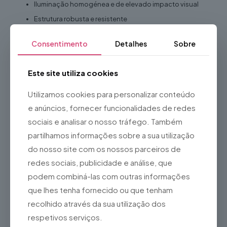
Iluminação homogénea e de elevado impacto visual
Estrutura robusta e resistente
Design moderno e elegante
Consentimento
Detalhes
Sobre
Fácil de transportar e instalar
Reutilizável em diferentes eventos
Este site utiliza cookies
Adequado para utilização em interiores e exteriores
protegidos
Utilizamos cookies para personalizar conteúdo
Ideal para
e anúncios, fornecer funcionalidades de redes
sociais e analisar o nosso tráfego. Também
Casamentos
partilhamos informações sobre a sua utilização
Eventos corporativos
do nosso site com os nossos parceiros de
Festas privadas
redes sociais, publicidade e análise, que
Zonas lounge
podem combiná-las com outras informações
Bares e discotecas
que lhes tenha fornecido ou que tenham
Hotéis e restaurantes
recolhido através da sua utilização dos
Feiras e exposições
respetivos serviços.
Montras