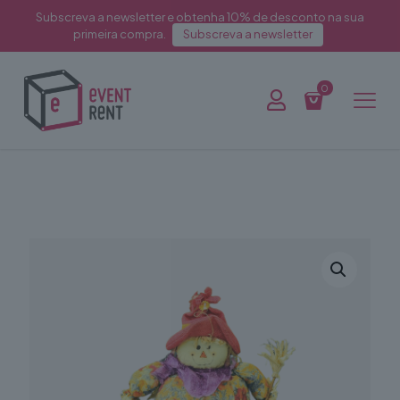
Subscreva a newsletter e obtenha 10% de desconto na sua
primeira compra.
Subscreva a newsletter
0