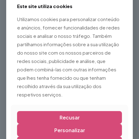
Este site utiliza cookies
Ideal para utilização em interiores e exteriores
protegidos
Utilizamos cookies para personalizar conteúdo
Ideal para
e anúncios, fornecer funcionalidades de redes
sociais e analisar o nosso tráfego. Também
Halloween
partilhamos informações sobre a sua utilização
Decoração de outono
do nosso site com os nossos parceiros de
Montras
redes sociais, publicidade e análise, que
Quintas pedagógicas
podem combiná-las com outras informações
Eventos temáticos
que lhes tenha fornecido ou que tenham
Festas escolares
recolhido através da sua utilização dos
Casas assombradas
respetivos serviços.
Espaços comerciais
O
Espantalho Decorativo
é a escolha perfeita para criar
uma decoração temática acolhedora e original,
Recusar
proporcionando um ambiente divertido e cheio de
personalidade para qualquer evento ou espaço.
Personalizar