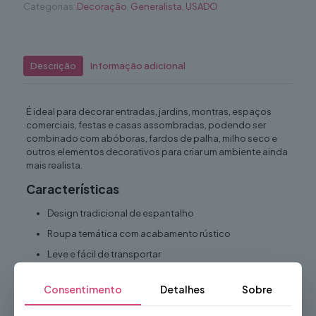
Categorias:
Decoração
,
Generalista
,
USADO
Descrição
Informação adicional
É ideal para decorar entradas, jardins, montras, espaços
comerciais, festas e casas assombradas, podendo ser
combinado com abóboras, fardos de palha, milho seco e
outros elementos decorativos para criar um ambiente ainda
mais realista.
Características
Design tradicional de espantalho
Roupa temática com acabamento rústico
Leve e fácil de transportar
Estrutura resistente
Consentimento
Detalhes
Sobre
Fácil de instalar e posicionar
Reutilizável em diferentes eventos