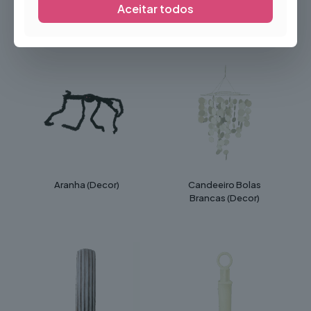
Aceitar todos
Produtos Relacionados
Aranha (Decor)
Candeeiro Bolas
Brancas (Decor)