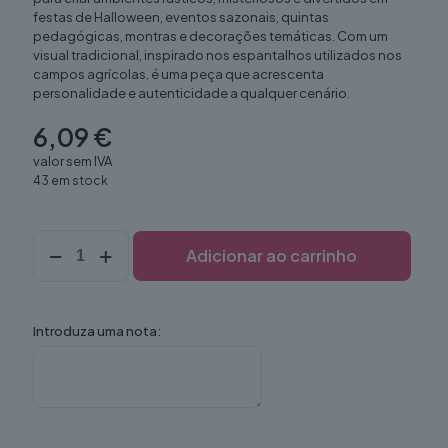
festas de Halloween, eventos sazonais, quintas
pedagógicas, montras e decorações temáticas. Com um
visual tradicional, inspirado nos espantalhos utilizados nos
campos agrícolas, é uma peça que acrescenta
personalidade e autenticidade a qualquer cenário.
6,09
€
valor sem IVA
43 em stock
Quantidade
Adicionar ao carrinho
de
Espantalho
(Decor)
Introduza uma nota: