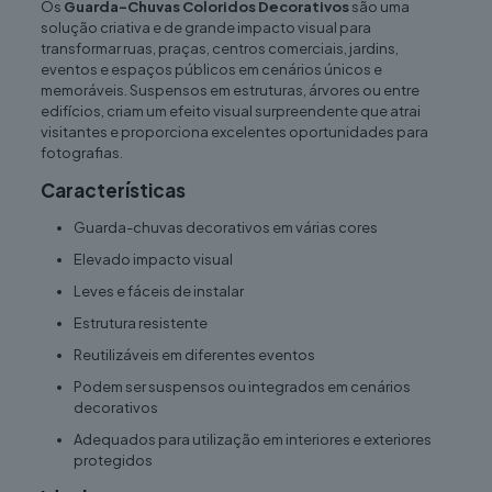
Os
Guarda-Chuvas Coloridos Decorativos
são uma
solução criativa e de grande impacto visual para
transformar ruas, praças, centros comerciais, jardins,
eventos e espaços públicos em cenários únicos e
memoráveis. Suspensos em estruturas, árvores ou entre
edifícios, criam um efeito visual surpreendente que atrai
visitantes e proporciona excelentes oportunidades para
fotografias.
Características
Guarda-chuvas decorativos em várias cores
Elevado impacto visual
Leves e fáceis de instalar
Estrutura resistente
Reutilizáveis em diferentes eventos
Podem ser suspensos ou integrados em cenários
decorativos
Adequados para utilização em interiores e exteriores
protegidos