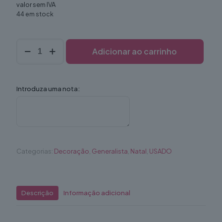
valor sem IVA
44 em stock
Quantidade
Adicionar ao carrinho
de
Guarda
Chuvas
Coloridos
Introduza uma nota:
Categorias:
Decoração
,
Generalista
,
Natal
,
USADO
Descrição
Informação adicional