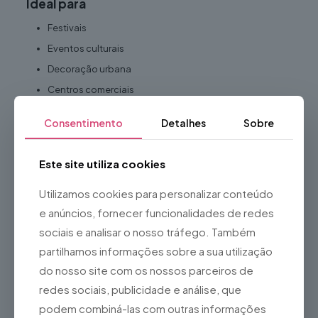
Ideal para
Festivais
Eventos culturais
Decoração urbana
Centros comerciais
Ruas e praças
Consentimento
Detalhes
Sobre
Casamentos
Eventos corporativos
Este site utiliza cookies
Montras
Utilizamos cookies para personalizar conteúdo
Sessões fotográficas
e anúncios, fornecer funcionalidades de redes
Campanhas promocionais
sociais e analisar o nosso tráfego. Também
Vantagens
partilhamos informações sobre a sua utilização
Cria um cenário colorido e diferenciador
do nosso site com os nossos parceiros de
Excelente para Photospots e redes sociais
redes sociais, publicidade e análise, que
Valoriza espaços públicos e comerciais
podem combiná-las com outras informações