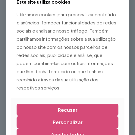
Este site utiliza cookies
Ideal para
Utilizamos cookies para personalizar conteúdo
Decoração de Natal
e anúncios, fornecer funcionalidades de redes
Centros comerciais
sociais e analisar o nosso tráfego. Também
Mercados de Natal
partilhamos informações sobre a sua utilização
do nosso site com os nossos parceiros de
Eventos municipais
redes sociais, publicidade e análise, que
Montras
podem combiná-las com outras informações
Hotéis e restaurantes
que lhes tenha fornecido ou que tenham
Empresas
recolhido através da sua utilização dos
Árvores de Natal
respetivos serviços.
Entradas e fachadas
Cenários temáticos
Recusar
O
Laço em Tecido Esponja Vermelho – Médio
é a escolha
ideal para criar ambientes natalícios elegantes e
acolhedores, complementando qualquer decoração com
Personalizar
um toque tradicional e sofisticado.
Aceitar todos