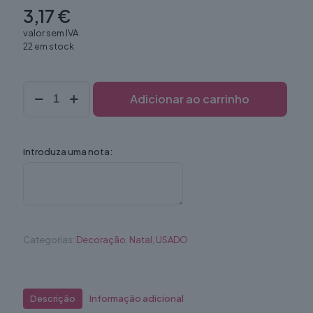
3,17
€
valor sem IVA
22 em stock
Quantidade
Adicionar ao carrinho
de
Laço
tecido
esponja
Introduza uma nota:
vermelho
Medio
Categorias:
Decoração
,
Natal
,
USADO
Descrição
Informação adicional