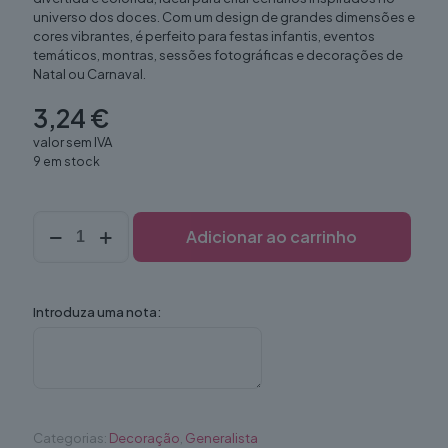
universo dos doces. Com um design de grandes dimensões e
cores vibrantes, é perfeito para festas infantis, eventos
temáticos, montras, sessões fotográficas e decorações de
Natal ou Carnaval.
3,24
€
valor sem IVA
9 em stock
Quantidade
Adicionar ao carrinho
de
Lolipop
(Decor)
Introduza uma nota:
Categorias:
Decoração
,
Generalista