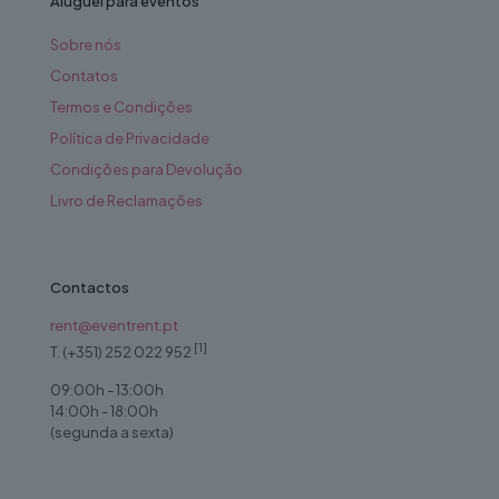
Aluguel para eventos
Sobre nós
Contatos
Termos e Condições
Política de Privacidade
Condições para Devolução
Livro de Reclamações
Contactos
rent@eventrent.pt
[1]
T. (+351) 252 022 952
09:00h - 13:00h
14:00h - 18:00h
(segunda a sexta)