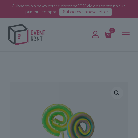
Subscreva a newsletter e obtenha 10% de desconto na sua
primeira compra.
Subscreva a newsletter
0