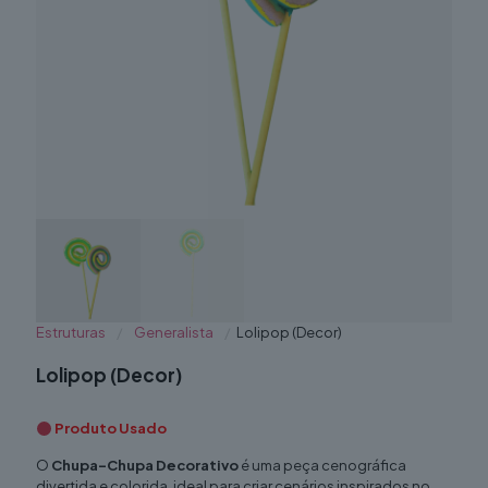
Estruturas
/
Generalista
/
Lolipop (Decor)
Lolipop (Decor)
Produto Usado
O
Chupa-Chupa Decorativo
é uma peça cenográfica
divertida e colorida, ideal para criar cenários inspirados no