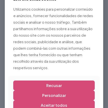
Excelente elemento para cenários fotográficos
Utilizamos cookies para personalizar conteúdo
Ideal para
e anúncios, fornecer funcionalidades de redes
Festas infantis
sociais e analisar o nosso tráfego. Também
Eventos temáticos
partilhamos informações sobre a sua utilização
Natal
do nosso site com os nossos parceiros de
Carnaval
redes sociais, publicidade e análise, que
Montras
podem combiná-las com outras informações
Centros comerciais
que lhes tenha fornecido ou que tenham
Sessões fotográficas
recolhido através da sua utilização dos
respetivos serviços.
Produções de teatro e televisão
Espaços comerciais
O
Chupa-Chupa Decorativo
é a escolha ideal para dar um
Recusar
toque de cor, criatividade e diversão a qualquer evento,
criando cenários únicos que encantam crianças e adultos.
Personalizar
Aceitar todos