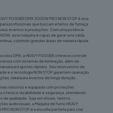
 HEAVY FOGGER DMX 3000W PRO NON STOP é uma
 para profissionais que buscam efeitos de fumaça
m seus eventos e produções. Com uma potência
00W, esta máquina é capaz de gerar uma saída
ntínua, cobrindo grandes áreas de maneira rápida
ocolos DMX, a HEAVY FOGGER oferece controle
 precisa com sistemas de iluminação, além de
anual para ajustes rápidos. Seu reservatório de
idade e a tecnologia NON STOP garantem operação
ções, ideal para eventos de longa duração.
riais robustos e equipada com proteções
na oferece durabilidade e segurança, atendendo
s de qualidade. Seja em shows, teatros,
ões audiovisuais, a Máquina de Fumo HEAVY
O NON STOP é a escolha perfeita para criar