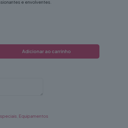
ssionantes e envolventes.
Adicionar ao carrinho
Especiais
,
Equipamentos