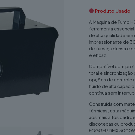
Produto Usado
A Máquina de Fumo
ferramenta essencial
de alta qualidade e
impressionante de 30
de fumaça densa e co
e eficaz.
Compatível com prot
total e sincronização
opções de controle m
fluido de alta capac
contínua sem interrup
Construída com mate
térmicas, esta máqui
aos mais altos padrõe
discotecas ou produç
FOGGER DMX 3000W PR