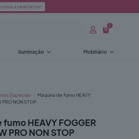
creva a newsletter
0
Iluminação
Mobiliário
itos Especiais
/
Máquina de fumo HEAVY
 PRO NON STOP
e fumo HEAVY FOGGER
W PRO NON STOP