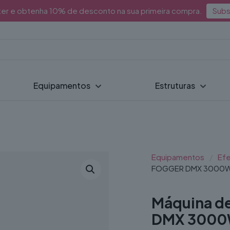
ter e obtenha 10% de desconto na sua primeira compra.
Subs
Equipamentos
Estruturas
Equipamentos
/
Efe
FOGGER DMX 3000W
Máquina d
DMX 3000