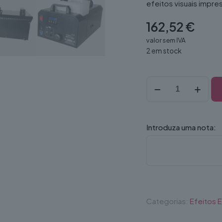
efeitos visuais impre
162,52
€
valor sem IVA
2 em stock
Quantidade
de
Máquina
de
fumo
Introduza uma nota:
HEAVY
FOGGER
DMX
3000W
PRO
NON
STOP
Categorias:
Efeitos 