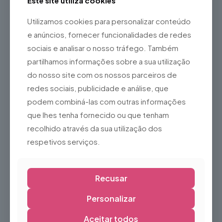
Este site utiliza cookies
Bom suporte para o tornozelo
Estrutura resistente e confortável
Utilizamos cookies para personalizar conteúdo
Ideal para:
e anúncios, fornecer funcionalidades de redes
sociais e analisar o nosso tráfego. Também
Patinagem no gelo
partilhamos informações sobre a sua utilização
Utilização recreativa
do nosso site com os nossos parceiros de
Pistas de gelo
redes sociais, publicidade e análise, que
Escolas de patinagem
podem combiná-las com outras informações
Aluguer de equipamento
que lhes tenha fornecido ou que tenham
Atividades de inverno
recolhido através da sua utilização dos
Nota:
respetivos serviços.
Por se tratar de um produto usado, poderá apresentar sinais
normais de utilização, como pequenas marcas na bota ou
na lâmina, sem comprometer a sua segurança ou
desempenho. Recomenda-se verificar o ajuste e o estado
Recusar
das lâminas antes da utilização.
Personalizar
Aceitar todos