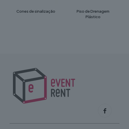
Cones de sinalização
Piso de Drenagem
Plástico
This
product
has
multiple
variants.
The
options
may
be
chosen
on
the
product
page