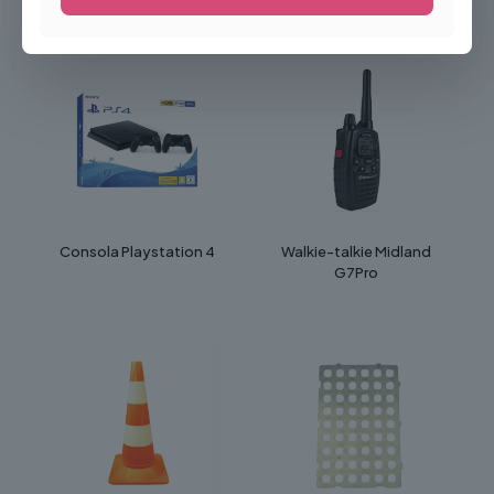
Produtos Relacionados
Consola Playstation 4
Walkie-talkie Midland
G7Pro