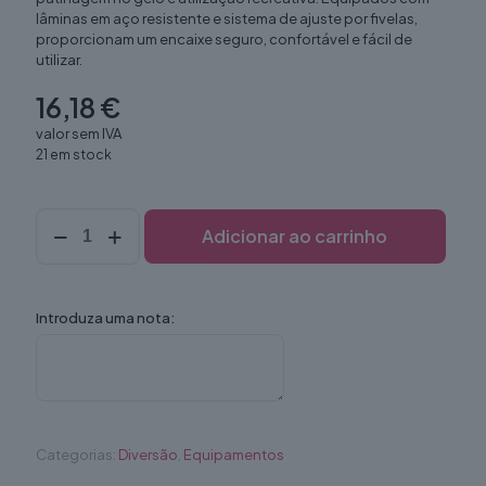
lâminas em aço resistente e sistema de ajuste por fivelas,
proporcionam um encaixe seguro, confortável e fácil de
utilizar.
16,18
€
valor sem IVA
21 em stock
Quantidade
Adicionar ao carrinho
de
Patins
gelo
30
Introduza uma nota:
a
32
(par)
Categorias:
Diversão
,
Equipamentos