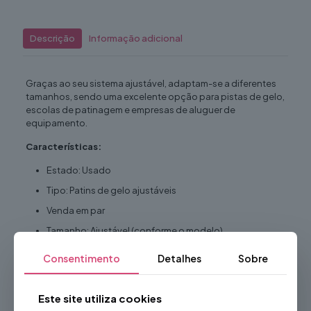
Descrição
Informação adicional
Graças ao seu sistema ajustável, adaptam-se a diferentes
tamanhos, sendo uma excelente opção para pistas de gelo,
escolas de patinagem e empresas de aluguer de
equipamento.
Características:
Estado: Usado
Tipo: Patins de gelo ajustáveis
Venda em par
Tamanho: Ajustável (conforme o modelo)
Cor: Preto
Consentimento
Detalhes
Sobre
Lâmina em aço resistente
Sistema de fecho com fivelas de segurança
Este site utiliza cookies