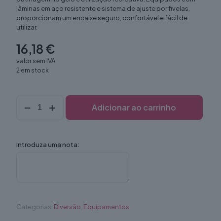
lâminas em aço resistente e sistema de ajuste por fivelas,
proporcionam um encaixe seguro, confortável e fácil de
utilizar.
16,18
€
valor sem IVA
2 em stock
Quantidade
Adicionar ao carrinho
de
Patins
gelo
36
Introduza uma nota:
(par)
Categorias:
Diversão
,
Equipamentos