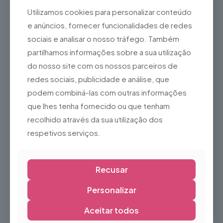
Bom suporte para o tornozelo
Utilizamos cookies para personalizar conteúdo
Estrutura resistente e confortável
e anúncios, fornecer funcionalidades de redes
Ideal para:
sociais e analisar o nosso tráfego. Também
Patinagem no gelo
partilhamos informações sobre a sua utilização
Utilização recreativa
do nosso site com os nossos parceiros de
Pistas de gelo
redes sociais, publicidade e análise, que
podem combiná-las com outras informações
Escolas de patinagem
que lhes tenha fornecido ou que tenham
Aluguer de equipamento
recolhido através da sua utilização dos
Atividades de inverno
respetivos serviços.
Nota:
Por se tratar de um produto usado, poderá apresentar sinais
normais de utilização, como pequenas marcas na bota ou
na lâmina, sem comprometer a sua segurança ou
Recusar
desempenho. Recomenda-se verificar o ajuste e o estado
das lâminas antes da utilização.
Personalizar
Aceitar todos