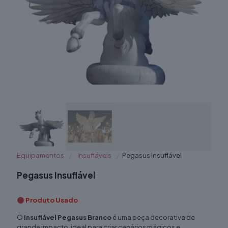
Equipamentos
/
Insufláveis
/
Pegasus Insuflável
Pegasus Insuflável
Produto Usado
O
Insuflável Pegasus Branco
é uma peça decorativa de
grande impacto, ideal para criar cenários mágicos e