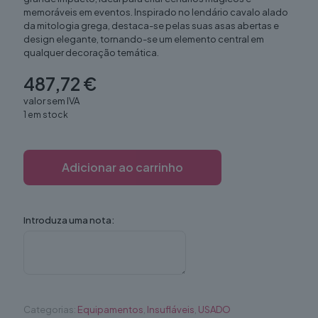
memoráveis em eventos. Inspirado no lendário cavalo alado
da mitologia grega, destaca-se pelas suas asas abertas e
design elegante, tornando-se um elemento central em
qualquer decoração temática.
487,72
€
valor sem IVA
1 em stock
Adicionar ao carrinho
Introduza uma nota:
Categorias:
Equipamentos
,
Insufláveis
,
USADO