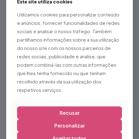
Este site utiliza cookies
Reutilizável em múltiplos eventos
Utilizamos cookies para personalizar conteúdo
Ideal para
e anúncios, fornecer funcionalidades de redes
Eventos temáticos
sociais e analisar o nosso tráfego. Também
Decoração de Natal
partilhamos informações sobre a sua utilização
Casamentos
do nosso site com os nossos parceiros de
Festas infantis
redes sociais, publicidade e análise, que
Centros comerciais
podem combiná-las com outras informações
Feiras e exposições
que lhes tenha fornecido ou que tenham
Sessões fotográficas
recolhido através da sua utilização dos
respetivos serviços.
Produções de cinema, televisão e teatro
O
Insuflável Pegasus Branco
é a escolha perfeita para criar
ambientes de fantasia e elegância, proporcionando um
cenário único que surpreende e encanta visitantes de
Recusar
todas as idades.
Personalizar
Aceitar todos