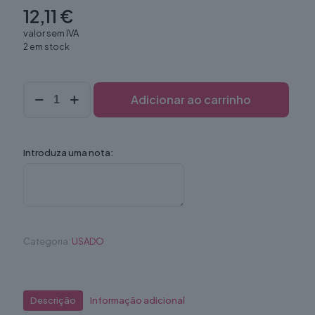
12,11
€
valor sem IVA
2 em stock
Quantidade
Adicionar ao carrinho
de
Quadro
Decorativo
Introduza uma nota:
Categoria:
USADO
Descrição
Informação adicional