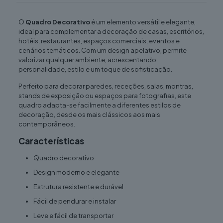
O
Quadro Decorativo
é um elemento versátil e elegante,
ideal para complementar a decoração de casas, escritórios,
hotéis, restaurantes, espaços comerciais, eventos e
cenários temáticos. Com um design apelativo, permite
valorizar qualquer ambiente, acrescentando
personalidade, estilo e um toque de sofisticação.
Perfeito para decorar paredes, receções, salas, montras,
stands de exposição ou espaços para fotografias, este
quadro adapta-se facilmente a diferentes estilos de
decoração, desde os mais clássicos aos mais
contemporâneos.
Características
Quadro decorativo
Design moderno e elegante
Estrutura resistente e durável
Fácil de pendurar e instalar
Leve e fácil de transportar