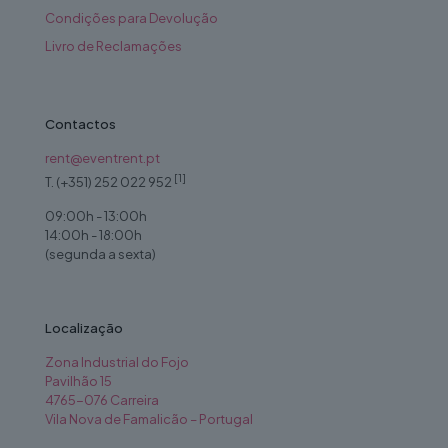
Condições para Devolução
Livro de Reclamações
Contactos
rent@eventrent.pt
[1]
T. (+351) 252 022 952
09:00h - 13:00h
14:00h - 18:00h
(segunda a sexta)
Localização
Zona Industrial do Fojo
Pavilhão 15
4765-076 Carreira
Vila Nova de Famalicão – Portugal