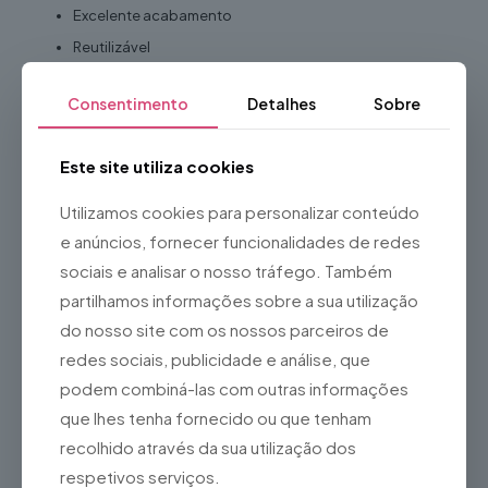
Excelente acabamento
Reutilizável
Adequado para utilização em interiores
Consentimento
Detalhes
Sobre
Ideal para
Decoração de interiores
Este site utiliza cookies
Eventos corporativos
Utilizamos cookies para personalizar conteúdo
Hotéis e restaurantes
e anúncios, fornecer funcionalidades de redes
Escritórios
sociais e analisar o nosso tráfego. Também
Montras
partilhamos informações sobre a sua utilização
Feiras e exposições
do nosso site com os nossos parceiros de
Stands promocionais
redes sociais, publicidade e análise, que
Salas de espera
podem combiná-las com outras informações
Espaços comerciais
que lhes tenha fornecido ou que tenham
Sessões fotográficas
recolhido através da sua utilização dos
Vantagens
respetivos serviços.