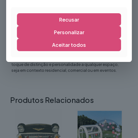
Valoriza qualquer ambiente
Fácil de integrar em diferentes estilos decorativos
Recusar
Excelente impacto visual
Personalizar
Solução prática e reutilizável
Ideal para decoração permanente ou temporária
Aceitar todos
O
Quadro Decorativo
é a escolha ideal para criar
ambientes elegantes e acolhedores, proporcionando um
toque de distinção e personalidade a qualquer espaço,
seja em contexto residencial, comercial ou em eventos.
Produtos Relacionados