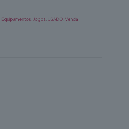
,
Equipamentos
,
Jogos
,
USADO
,
Venda
ortiva de forma divertida e segura. Ideal para
futebol e desafios de pontaria, promovendo o
tilizada tanto em espaços interiores como
o doméstica ou profissional em eventos e zonas