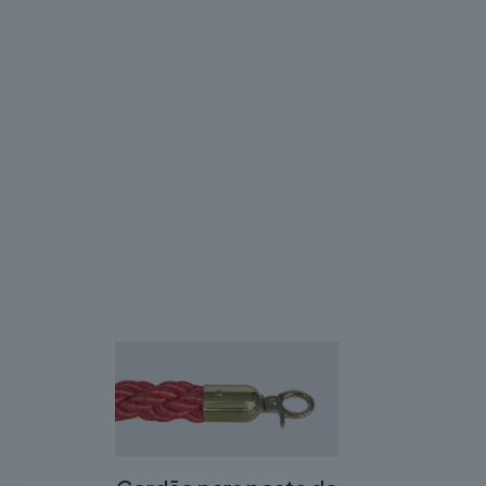
s de diversão ativa às crianças. Seja em
eração e o desenvolvimento físico através do