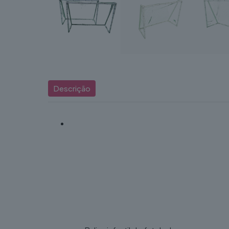
Descrição
A
Baliza Infantil de Futebol – Compacta e
jardins, parques, escolas, creches, eventos
exercício físico, o espírito de equipa e a 
Com uma estrutura leve e resistente, esta b
exteriores. O seu design compacto facilita
de animação infantil.
Características