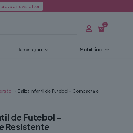
creva a newsletter
0
Iluminação
Mobiliário
ersão
/
Baliza Infantil de Futebol – Compacta e
ntil de Futebol –
 Resistente