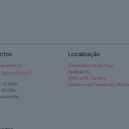
ctos
Localização
entrent.pt
Zona Industrial do Fojo
Pavilhão 15
[1]
1) 252 022 952
4765-076 Carreira
- 13:00h
Vila Nova de Famalicão – Portu
- 18:00h
 a sexta)