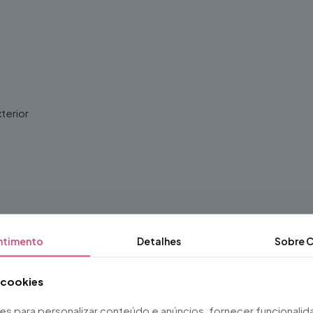
terior
ntimento
Detalhes
Sobre
C
a cookies
ies para personalizar conteúdo e anúncios, fornecer funcionali