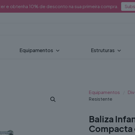
ter e obtenha 10% de desconto na sua primeira compra.
Subs
Equipamentos
Estruturas
Equipamentos
/
Div
Resistente
Baliza Infa
Compacta e