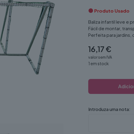
Produto Usado
Baliza infantil leve e p
Fácil de montar, tran
Perfeita para jardins, 
16,17
€
valor sem IVA
1 em stock
Adicio
Introduza uma nota: