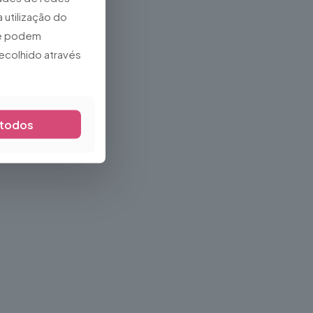
 utilização do
que podem
ecolhido através
 todos