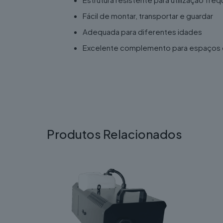
Fácil de montar, transportar e guardar
Adequada para diferentes idades
Excelente complemento para espaços de
A
Baliza Infantil de Futebol – Compacta e
festas, eventos, escolas ou em casa, oferec
futebol.
Produtos Relacionados