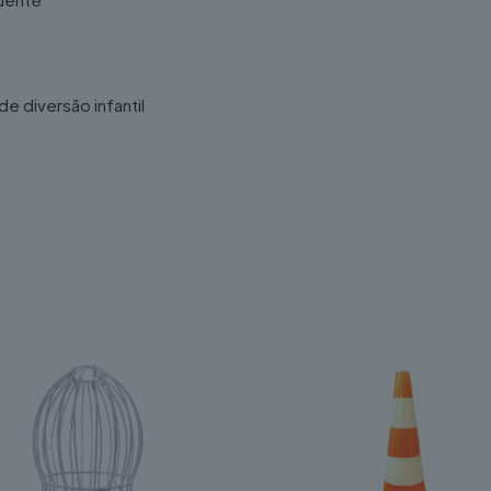
 diversão infantil
 Resistente
é uma excelente escolha para proporcionar momento
e uma forma segura e divertida de incentivar o desporto, a int