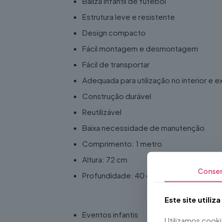
Baliza infantil de futebol
Estrutura leve e resistente
Design compacto
Fácil montagem e desmontagem
Fácil de transportar
Adequada para utilização no interior e ex
Construção durável
Reutilizável
Baixa necessidade de manutenção
Comprimento: 1 metro
Altura: 72 cm
Conse
Profundidade: 40 cm
Ideal para
Este site utiliz
Eventos infantis
Utilizamos cook