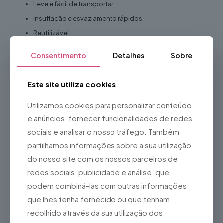
Leve e fácil de transportar
Insuflação e esvaziamento rápidos
Reutilizável
Adequada para atividades recreativas em águas
Consentimento
Detalhes
Sobre
calmas ou de corrente moderada
Ideal para
Este site utiliza cookies
Descidas de rio
Utilizamos cookies para personalizar conteúdo
Eventos de verão
e anúncios, fornecer funcionalidades de redes
Animação turística
sociais e analisar o nosso tráfego. Também
Campos de férias
partilhamos informações sobre a sua utilização
Team building
do nosso site com os nossos parceiros de
Atividades ao ar livre
redes sociais, publicidade e análise, que
Festas e eventos
podem combiná-las com outras informações
Turismo de natureza
que lhes tenha fornecido ou que tenham
Grupos e famílias
recolhido através da sua utilização dos