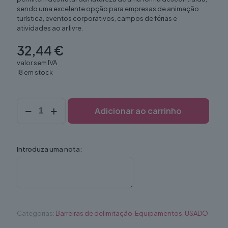
sendo uma excelente opção para empresas de animação
turística, eventos corporativos, campos de férias e
atividades ao ar livre.
32,44
€
valor sem IVA
18 em stock
Quantidade
Adicionar ao carrinho
de
Boias
de
Rio
Introduza uma nota:
Categorias:
Barreiras de delimitação
,
Equipamentos
,
USADO