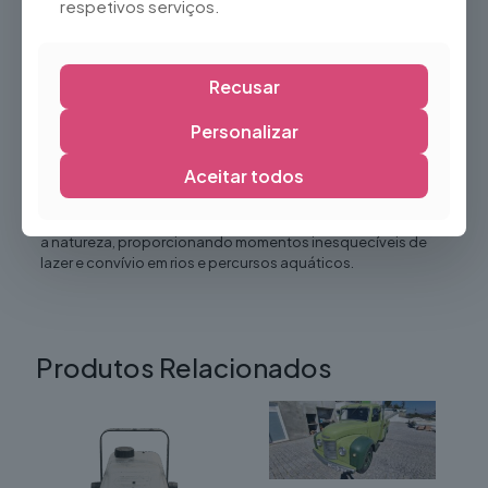
Vantagens
respetivos serviços.
Proporciona uma experiência divertida e refrescante
Fácil de transportar e armazenar
Recusar
Material resistente para utilização frequente
Personalizar
Ideal para atividades em grupo
Excelente opção para eventos de verão
Aceitar todos
As
Boias de Rio
são a escolha ideal para quem procura uma
atividade recreativa diferente, divertida e em contacto com
a natureza, proporcionando momentos inesquecíveis de
lazer e convívio em rios e percursos aquáticos.
Produtos Relacionados