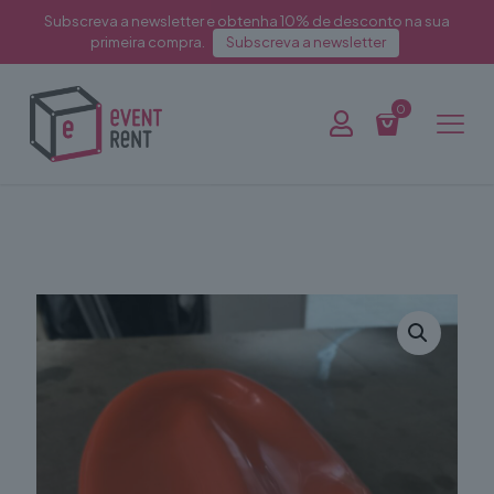
Subscreva a newsletter e obtenha 10% de desconto na sua
primeira compra.
Subscreva a newsletter
0