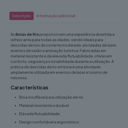
Descrição
Informação adicional
As
Boias de Rio
proporcionam uma experiência divertida e
refrescante para todas as idades, sendo ideais para
descidas de rios de corrente moderada, atividades de lazer,
eventos de verão e animação turística. Fabricadas em
material resistente e de elevada flutuabilidade, oferecem
conforto, segurança e estabilidade durante a utilização. A
prática de descidas de rio em boia é uma atividade
amplamente utilizada em eventos de lazer e turismo de
natureza.
Características
Boia insuflável para utilização em rio
Material resistente e durável
Elevada flutuabilidade
Design confortável e ergonómico