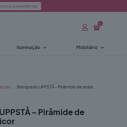
creva a newsletter
0
Iluminação
Mobiliário
ersão
/
Brinquedo UPPSTÅ – Pirâmide de anéis,
UPPSTÅ – Pirâmide de
icor