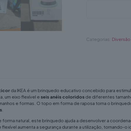
Pirâmide
de
anéis,
multicor
Categorias:
Diversão
ticor
da IKEA é um brinquedo educativo concebido para estimul
 um eixo flexível e
seis anéis coloridos
de diferentes tamanho
manhos e formas. O topo em forma de raposa torna o brinquedo a
s
.
orma natural, este brinquedo ajuda a desenvolver a coordenação
lexível aumenta a segurança durante a utilização, tornando-o i