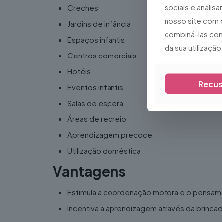
sociais e analis
Creches
nosso site com 
Jardins de infância
combiná-las com
Espaços infantis
da sua utilizaçã
Centros comerciais
Hotéis
Recus
Eventos infantis
Salas de espera
Áreas de recreio
Aprendizagem precoce
Utilização doméstica
Vantagens
Estimula a coordenação motora e o pensam
Incentiva a aprendizagem através da brincad