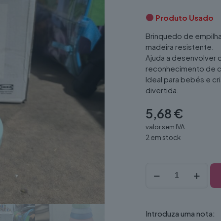
Produto Usado
Brinquedo de empilha
madeira resistente.
Ajuda a desenvolver 
reconhecimento de c
Ideal para bebés e c
divertida.
5,68
€
valor sem IVA
2 em stock
Quantidade
de
Brinquedo
UPPSTÅ
–
Introduza uma nota: