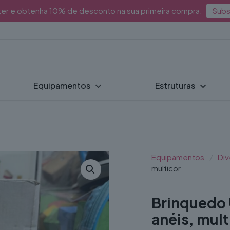
ter e obtenha 10% de desconto na sua primeira compra.
Subs
Equipamentos
Estruturas
Equipamentos
/
Div
multicor
Brinquedo 
anéis, mult