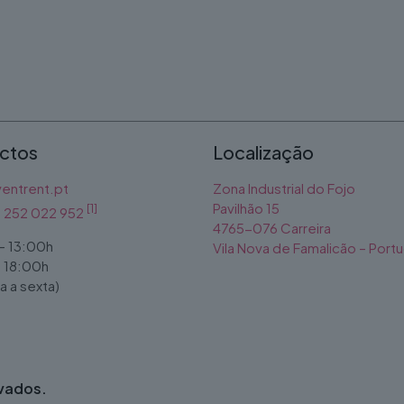
ctos
Localização
entrent.pt
Zona Industrial do Fojo
Pavilhão 15
[1]
1) 252 022 952
4765-076 Carreira
- 13:00h
Vila Nova de Famalicão – Portu
- 18:00h
 a sexta)
rvados.