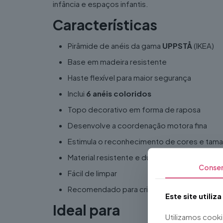
infância e espaços infantis.
Características
Pirâmide de anéis da gama
UPPSTÅ
(IKEA)
Base em madeira resistente
Haste flexível para maior segurança
Inclui
6 anéis coloridos
Topo decorativo em forma de raposa
Desenvolve a coordenação motora fina
Estimula o reconhecimento de cores e tam
Material resistente e durável
Conse
Fácil de limpar
Recomendado para crianças a partir dos
12 
Este site utiliz
Ideal para
Utilizamos cook