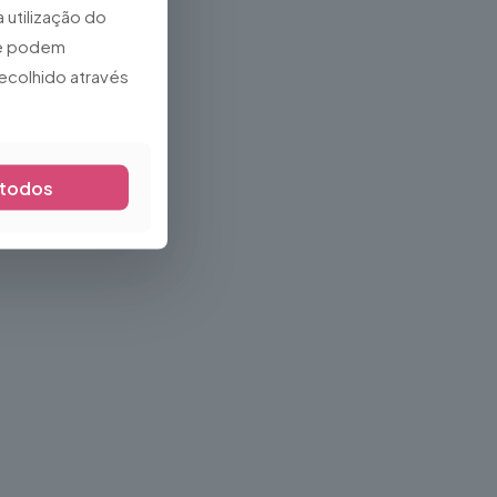
 utilização do
que podem
ecolhido através
 todos