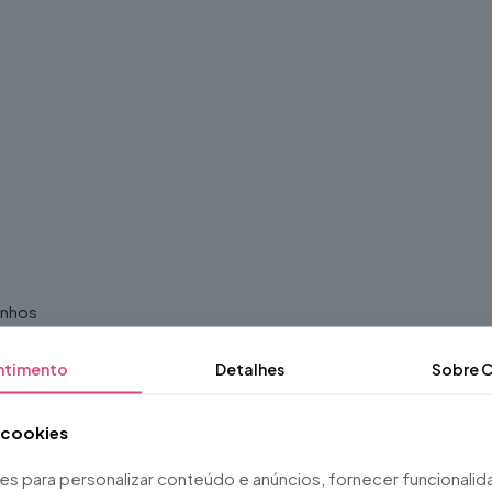
anhos
ntimento
Detalhes
Sobre
C
meses
a cookies
ies para personalizar conteúdo e anúncios, fornecer funcionali