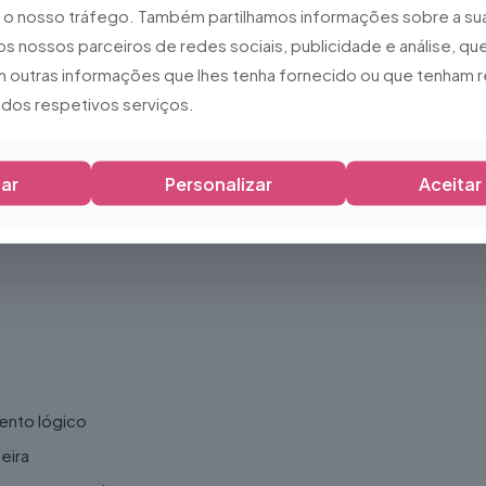
ar o nosso tráfego. Também partilhamos informações sobre a sua
os nossos parceiros de redes sociais, publicidade e análise, 
 outras informações que lhes tenha fornecido ou que tenham r
o dos respetivos serviços.
ar
Personalizar
Aceitar
ento lógico
eira