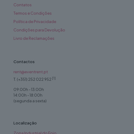
Contatos
Termos e Condições
Política de Privacidade
Condições para Devolução
Livro de Reclamações
Contactos
rent@eventrent.pt
[1]
T. (+351) 252 022 952
09:00h - 13:00h
14:00h - 18:00h
(segunda a sexta)
Localização
Zona Industrial do Fojo