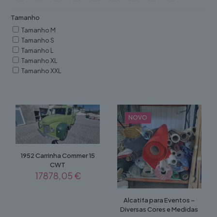
Tamanho
Tamanho M
Tamanho S
Tamanho L
Tamanho XL
Tamanho XXL
NOVO
1952 Carrinha Commer 15
CWT
17878,05
€
Alcatifa para Eventos –
Diversas Cores e Medidas