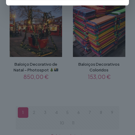
Baloiço Decorativo de
Baloiços Decorativos
Natal – Photospot
Coloridos
850,00
€
153,00
€
1
2
3
4
5
6
7
8
9
10
11