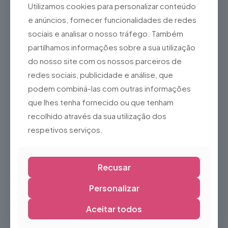
Utilizamos cookies para personalizar conteúdo
e anúncios, fornecer funcionalidades de redes
Arca em Madeira Entalhada
Arco Metálico Decorativo
sociais e analisar o nosso tráfego. Também
50,00
€
125,00
€
partilhamos informações sobre a sua utilização
do nosso site com os nossos parceiros de
redes sociais, publicidade e análise, que
podem combiná-las com outras informações
NOVO
que lhes tenha fornecido ou que tenham
recolhido através da sua utilização dos
respetivos serviços.
Recusar
Balança Antiga em Madeira
Baliza Infantil de Futebol –
75,00
€
Compacta e Resistente
Personalizar
16,17
€
Aceitar todos