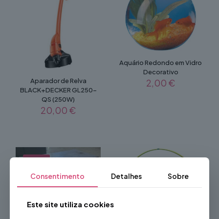
Aquário Redondo em Vidro
Decorativo
Aparador de Relva
2,00
€
BLACK+DECKER GL250-
QS (250W)
20,00
€
NOVO
Consentimento
Detalhes
Sobre
Este site utiliza cookies