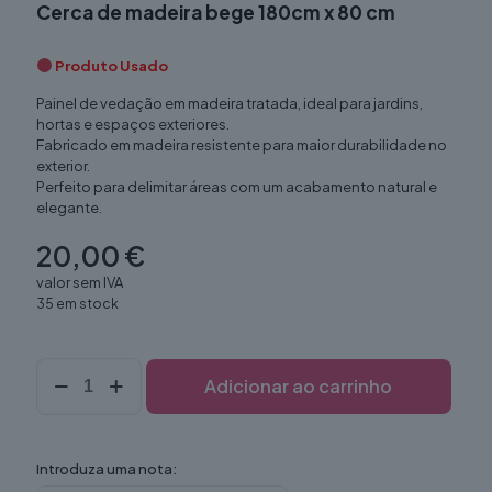
Cerca de madeira bege 180cm x 80 cm
Produto Usado
Painel de vedação em madeira tratada, ideal para jardins,
hortas e espaços exteriores.
Fabricado em madeira resistente para maior durabilidade no
exterior.
Perfeito para delimitar áreas com um acabamento natural e
elegante.
20,00
€
valor sem IVA
35 em stock
Quantidade
Adicionar ao carrinho
de
Cerca
de
madeira
Introduza uma nota:
bege
180cm