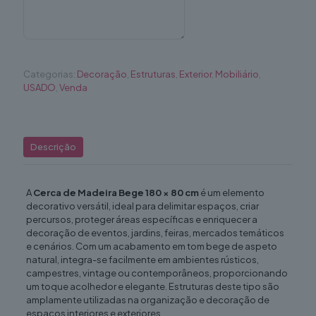
x
80
cm
Categorias:
Decoração
,
Estruturas
,
Exterior
,
Mobiliário
,
USADO
,
Venda
Descrição
A
Cerca de Madeira Bege 180 × 80 cm
é um elemento
decorativo versátil, ideal para delimitar espaços, criar
percursos, proteger áreas específicas e enriquecer a
decoração de eventos, jardins, feiras, mercados temáticos
e cenários. Com um acabamento em tom bege de aspeto
natural, integra-se facilmente em ambientes rústicos,
campestres, vintage ou contemporâneos, proporcionando
um toque acolhedor e elegante. Estruturas deste tipo são
amplamente utilizadas na organização e decoração de
espaços interiores e exteriores.