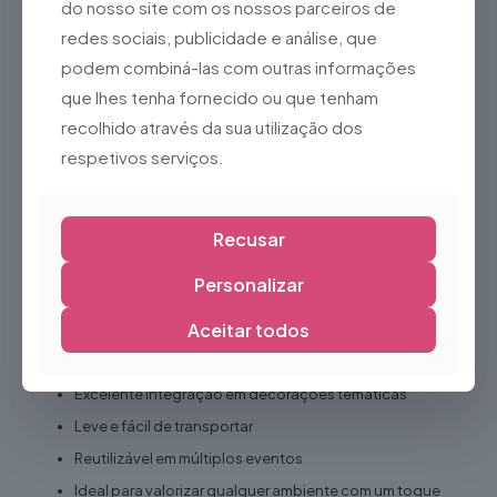
do nosso site com os nossos parceiros de
Casamentos
redes sociais, publicidade e análise, que
Mercados de Natal
podem combiná-las com outras informações
Feiras
que lhes tenha fornecido ou que tenham
Jardins
recolhido através da sua utilização dos
respetivos serviços.
Centros comerciais
Montras
Photospots
Recusar
Cenografia
Personalizar
Delimitação de espaços
Vantagens
Aceitar todos
Cria divisões de forma elegante e funcional
Excelente integração em decorações temáticas
Leve e fácil de transportar
Reutilizável em múltiplos eventos
Ideal para valorizar qualquer ambiente com um toque