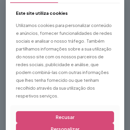
Largura de corte:
37 cm
Recomendado para áreas até
500 m²
Este site utiliza cookies
Cesto de recolha:
35 litros
Utilizamos cookies para personalizar conteúdo
Altura de corte regulável em
3 posições (25 a 55 mm)
e anúncios, fornecer funcionalidades de redes
Chassis em polipropileno resistente
sociais e analisar o nosso tráfego. Também
Sistema de descarga traseira ou recolha no cesto
partilhamos informações sobre a sua utilização
Guiador dobrável para facilitar o transporte e
do nosso site com os nossos parceiros de
armazenamento
redes sociais, publicidade e análise, que
Funcionamento silencioso e de baixa manutenção
podem combiná-las com outras informações
Ideal para:
que lhes tenha fornecido ou que tenham
Jardins até 500 m²
recolhido através da sua utilização dos
Corte regular da relva
respetivos serviços.
Utilizadores que procuram um equipamento leve,
económico e fácil de utilizar
Recusar
O
Castelgarden K390
combina simplicidade, fiabilidade e
um excelente desempenho, tornando-se uma ótima opção
para manter o seu jardim sempre bem tratado.
Personalizar