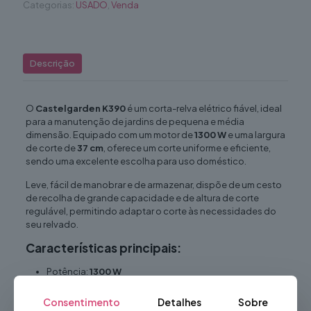
Categorias:
USADO
,
Venda
Descrição
O
Castelgarden K390
é um corta-relva elétrico fiável, ideal
para a manutenção de jardins de pequena e média
dimensão. Equipado com um motor de
1300 W
e uma largura
de corte de
37 cm
, oferece um corte uniforme e eficiente,
sendo uma excelente escolha para uso doméstico.
Leve, fácil de manobrar e de armazenar, dispõe de um cesto
de recolha de grande capacidade e de altura de corte
regulável, permitindo adaptar o corte às necessidades do
seu relvado.
Características principais:
Potência:
1300 W
Alimentação:
230 V / 50 Hz
Consentimento
Detalhes
Sobre