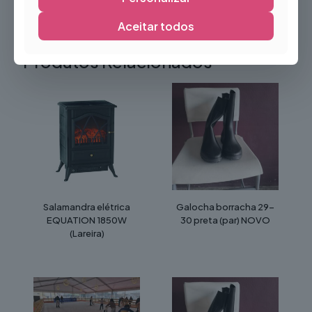
Aceitar todos
Produtos Relacionados
Salamandra elétrica
Galocha borracha 29-
EQUATION 1850W
30 preta (par) NOVO
(Lareira)