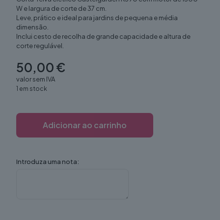
W e largura de corte de 37 cm.
Leve, prático e ideal para jardins de pequena e média
dimensão.
Inclui cesto de recolha de grande capacidade e altura de
corte regulável.
50,00
€
valor sem IVA
1 em stock
Adicionar ao carrinho
Introduza uma nota: