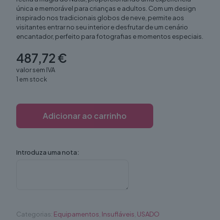
única e memorável para crianças e adultos. Com um design
inspirado nos tradicionais globos de neve, permite aos
visitantes entrar no seu interior e desfrutar de um cenário
encantador, perfeito para fotografias e momentos especiais.
487,72
€
valor sem IVA
1 em stock
Adicionar ao carrinho
Introduza uma nota:
Categorias:
Equipamentos
,
Insufláveis
,
USADO