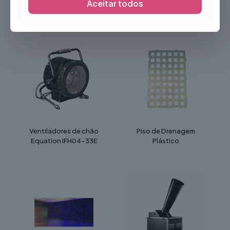
Aceitar todos
Produtos Relacionados
Ventiladores de chão
Piso de Drenagem
Equation IFH04-33E
Plástico