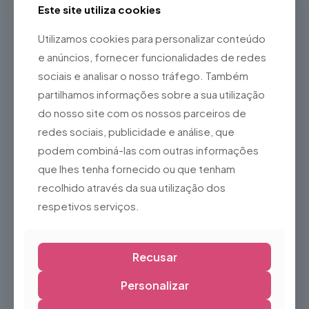
Este site utiliza cookies
Adequado para utilização em interiores e exteriores
protegidos
Utilizamos cookies para personalizar conteúdo
Ideal para
e anúncios, fornecer funcionalidades de redes
Mercados de Natal
sociais e analisar o nosso tráfego. Também
Centros comerciais
partilhamos informações sobre a sua utilização
do nosso site com os nossos parceiros de
Eventos municipais
redes sociais, publicidade e análise, que
Festas de Natal
podem combiná-las com outras informações
Eventos corporativos
que lhes tenha fornecido ou que tenham
Escolas e associações
recolhido através da sua utilização dos
Feiras e exposições
respetivos serviços.
Campanhas promocionais
O
Insuflável Globo de Neve
é a escolha perfeita para criar
um cenário natalício inesquecível, proporcionando uma
Recusar
experiência interativa que encanta visitantes de todas as
idades e valoriza qualquer evento de Natal.
Personalizar