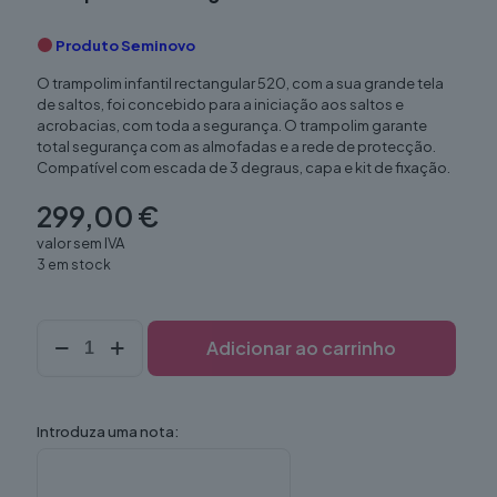
Produto Seminovo
O trampolim infantil rectangular 520, com a sua grande tela
de saltos, foi concebido para a iniciação aos saltos e
acrobacias, com toda a segurança. O trampolim garante
total segurança com as almofadas e a rede de protecção.
Compatível com escada de 3 degraus, capa e kit de fixação.
299,00
€
valor sem IVA
3 em stock
Quantidade
Adicionar ao carrinho
de
Trampolim
Rectangular
520
Introduza uma nota: