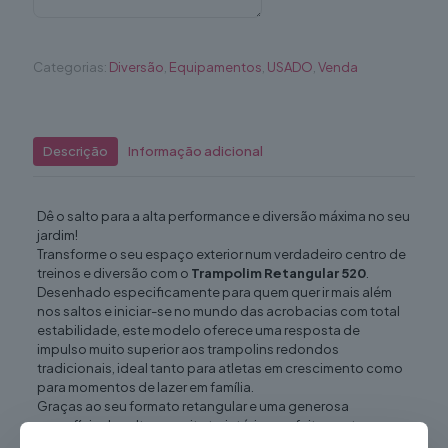
Categorias:
Diversão
,
Equipamentos
,
USADO
,
Venda
Descrição
Informação adicional
Dê o salto para a alta performance e diversão máxima no seu
jardim!
Transforme o seu espaço exterior num verdadeiro centro de
treinos e diversão com o
Trampolim Retangular 520
.
Desenhado especificamente para quem quer ir mais além
nos saltos e iniciar-se no mundo das acrobacias com total
estabilidade, este modelo oferece uma resposta de
impulso muito superior aos trampolins redondos
tradicionais, ideal tanto para atletas em crescimento como
para momentos de lazer em família.
Graças ao seu formato retangular e uma generosa
superfície de salto, permite trajetórias perfeitamente
controladas, garantindo que cada salto seja suave,