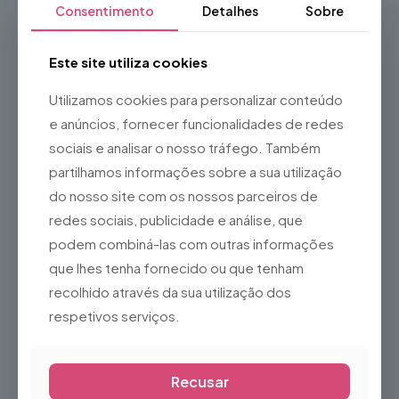
Consentimento
Detalhes
Sobre
dinâmico e, acima de tudo, extremamente seguro.
Destaques do produto:
Dinâmica de salto profissional
: O formato
Este site utiliza cookies
retangular distribui a tensão das molas de forma
linear, proporcionando um impulso mais flexível,
Utilizamos cookies para personalizar conteúdo
confortável e com maior alcance de altura.
e anúncios, fornecer funcionalidades de redes
Segurança blindada
: Equipado com uma rede de
sociais e analisar o nosso tráfego. Também
proteção robusta de malha apertada e almofadas
espessas que cobrem totalmente os postes e as
partilhamos informações sobre a sua utilização
molas para evitar qualquer impacto direto.
do nosso site com os nossos parceiros de
Resistência às intempéries
: Estrutura de aço
redes sociais, publicidade e análise, que
galvanizado com
tratamento anticorrosão
e
podem combiná-las com outras informações
lona com
proteção UV
para resistir ao sol e à
chuva durante todo o ano.
que lhes tenha fornecido ou que tenham
Estabilidade reforçada
: Base desenhada com
recolhido através da sua utilização dos
pés largos em “U” que garantem um apoio firme no
respetivos serviços.
chão, mesmo durante as sessões de saltos mais
intensas.
Recusar
Descrição técnica e especificações
Este equipamento foi desenvolvido sob rigorosas normas