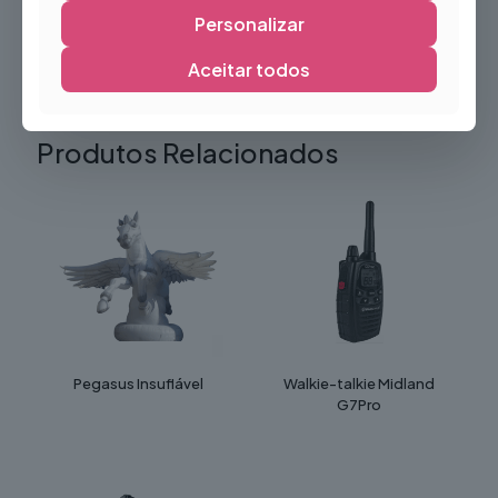
de segurança europeias, sendo compatível com acessórios
Personalizar
adicionais como escadas de acesso, lonas de cobertura e
kits de fixação ao solo.
Aceitar todos
Produtos Relacionados
Pegasus Insuflável
Walkie-talkie Midland
G7Pro