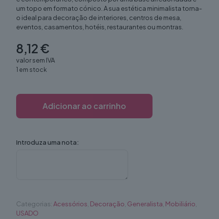
um topo em formato cónico. A sua estética minimalista torna-
o ideal para decoração de interiores, centros de mesa,
eventos, casamentos, hotéis, restaurantes ou montras.
8,12
€
valor sem IVA
1 em stock
Adicionar ao carrinho
Introduza uma nota:
Categorias:
Acessórios
,
Decoração
,
Generalista
,
Mobiliário
,
USADO