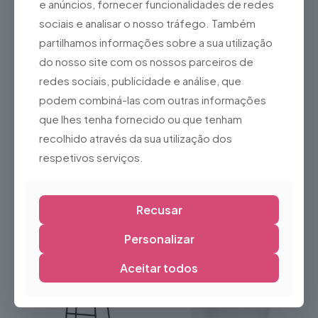
e anúncios, fornecer funcionalidades de redes
Centros de mesa
sociais e analisar o nosso tráfego. Também
Casamentos
partilhamos informações sobre a sua utilização
Eventos
do nosso site com os nossos parceiros de
Decoração de hotéis e restaurantes
redes sociais, publicidade e análise, que
Decoração de salas, escritórios e montras
podem combiná-las com outras informações
Arranjos florais
que lhes tenha fornecido ou que tenham
Nota:
recolhido através da sua utilização dos
Por se tratar de um produto usado, poderá apresentar
respetivos serviços.
ligeiros sinais de utilização, sem comprometer a sua
funcionalidade ou valor decorativo.
Recusar
Produtos Relacionados
Personalizar
Aceitar todos