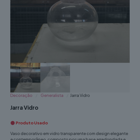
Decoração
/
Generalista
/
Jarra Vidro
Jarra Vidro
Produto Usado
Vaso decorativo em vidro transparente com design elegante
e contemporâneo, composto por uma base arredondada e