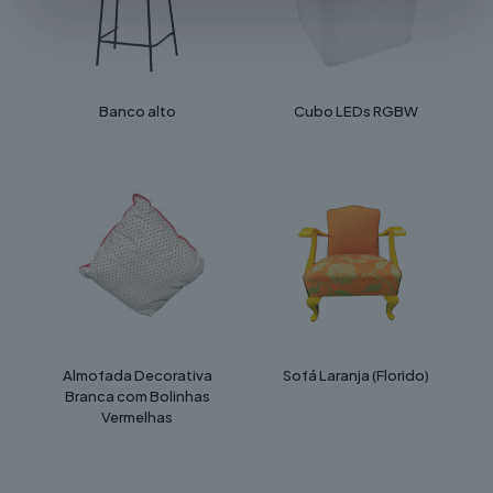
Banco alto
Cubo LEDs RGBW
Almofada Decorativa
Sofá Laranja (Florido)
Branca com Bolinhas
Vermelhas