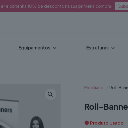
ter e obtenha 10% de desconto na sua primeira compra.
Subs
Equipamentos
Estruturas
Mobiliário
/
Roll-Bann
Roll-Banner
Produto Usado