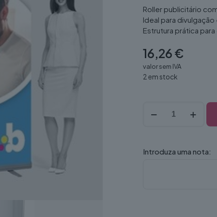
Roller publicitário co
Ideal para divulgação
Estrutura prática pa
16,26
€
valor sem IVA
2 em stock
Quantidade
de
Roll-
Banner
Publicitário
Introduza uma nota: