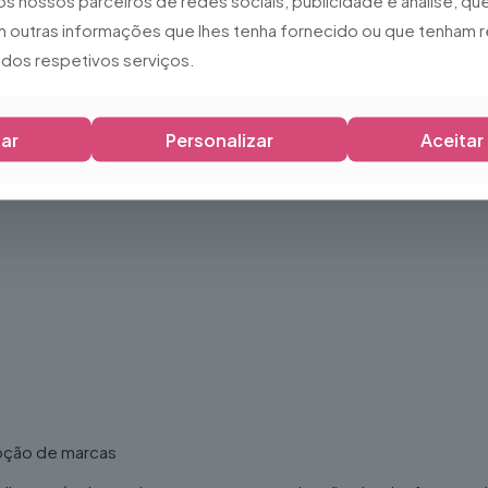
os nossos parceiros de redes sociais, publicidade e análise, 
 outras informações que lhes tenha fornecido ou que tenham r
o dos respetivos serviços.
ar
Personalizar
Aceitar
moção de marcas