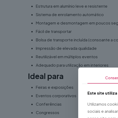
Estrutura em alumínio leve e resistente
Sistema de enrolamento automático
Montagem e desmontagem em poucos se
Fácil de transportar
Bolsa de transporte incluída (consoante a c
Impressão de elevada qualidade
Reutilizável em múltiplos eventos
Adequado para utilização em interiores
Ideal para
Conse
Feiras e exposições
Este site utiliz
Eventos corporativos
Utilizamos cook
Conferências
sociais e analis
Congressos