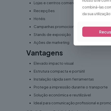
nosso site com 
Lojas e centros comerciais
combiná-las com
Recepções
da sua utilizaçã
Hotéis
Campanhas promocionais
Recus
Stands de exposição
Ações de marketing
Vantagens
Elevado impacto visual
Estrutura compacta e portátil
Instalação rápida sem ferramentas
Protege a impressão durante o transporte
Solução económica e reutilizável
Ideal para comunicação profissional e pro