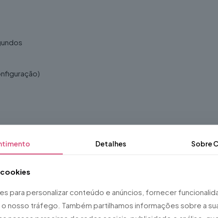
gundos
onfiguração)
ntimento
Detalhes
Sobre
C
a cookies
ies para personalizar conteúdo e anúncios, fornecer funcionali
ar o nosso tráfego. Também partilhamos informações sobre a sua