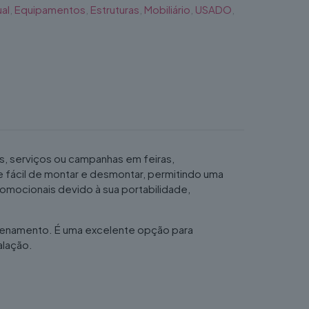
al
,
Equipamentos
,
Estruturas
,
Mobiliário
,
USADO
,
s, serviços ou campanhas em feiras,
e fácil de montar e desmontar, permitindo uma
omocionais devido à sua portabilidade,
mazenamento. É uma excelente opção para
alação.