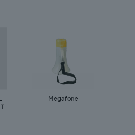
L
Megafone
MT