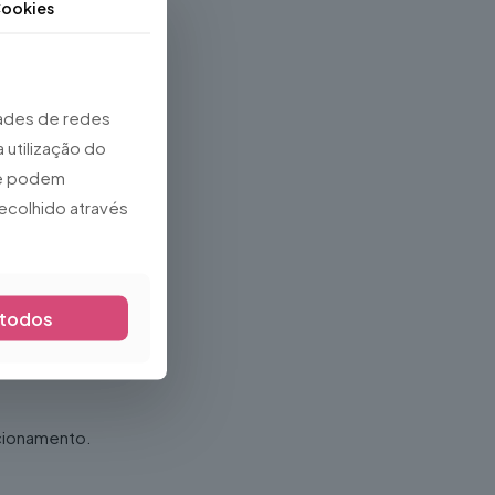
ookies
dades de redes
 utilização do
que podem
ecolhido através
 todos
ncionamento.