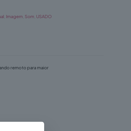
al
,
Imagem
,
Som
,
USADO
ando remoto para maior