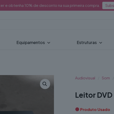
ter e obtenha 10% de desconto na sua primeira compra.
Subs
Equipamentos
Estruturas
Audiovisual
/
Som
/
Leitor DVD
Produto Usado