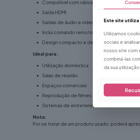
Compatível com vários formatos multimédia
Conse
Saída HDMI
Este site utiliz
Saídas de áudio e vídeo
Inclui comando remoto
Utilizamos cook
sociais e analis
Design compacto e de fácil instalação
nosso site com 
Ideal para:
combiná-las com
Utilização doméstica
da sua utilizaçã
Salas de reunião
Espaços comerciais
Recus
Reprodução de filmes e música
Sistemas de entretenimento
Nota:
Por se tratar de um produto usado, poderá apre