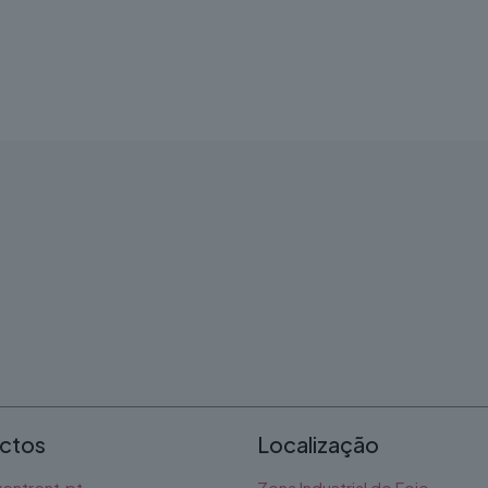
ctos
Localização
entrent.pt
Zona Industrial do Fojo