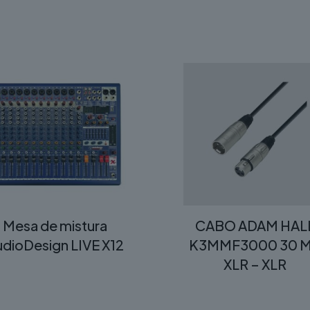
Mesa de mistura
CABO ADAM HAL
dioDesign LIVE X12
K3MMF3000 30 
XLR – XLR