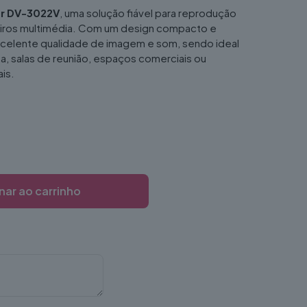
er DV-3022V
, uma solução fiável para reprodução
eiros multimédia. Com um design compacto e
celente qualidade de imagem e som, sendo ideal
sa, salas de reunião, espaços comerciais ou
ais.
nar ao carrinho