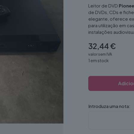
Leitor de DVD
Pione
de DVDs, CDs e fich
elegante, oferece ex
para utilização em ca
instalações audiovisu
32,44
€
valor sem IVA
1 em stock
Adicio
Introduza uma nota: