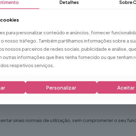
 (consoante o suporte)
ntimento
Detalhes
Sobre
C
a cookies
ies para personalizar conteúdo e anúncios, fornecer funcionali
ar o nosso tráfego. Também partilhamos informações sobre a sua
os nossos parceiros de redes sociais, publicidade e análise, 
 outras informações que lhes tenha fornecido ou que tenham r
o dos respetivos serviços.
ar
Personalizar
Aceitar
sentar sinais normais de utilização, sem comprometer o seu fu