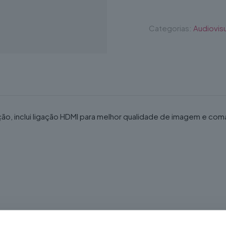
Categorias:
Audiovisu
o, inclui ligação HDMI para melhor qualidade de imagem e com