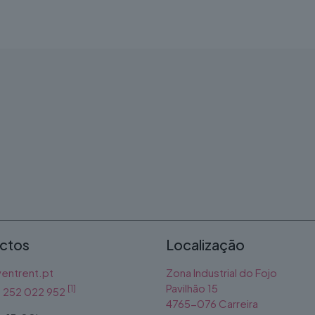
ctos
Localização
entrent.pt
Zona Industrial do Fojo
Pavilhão 15
[1]
1) 252 022 952
4765-076 Carreira