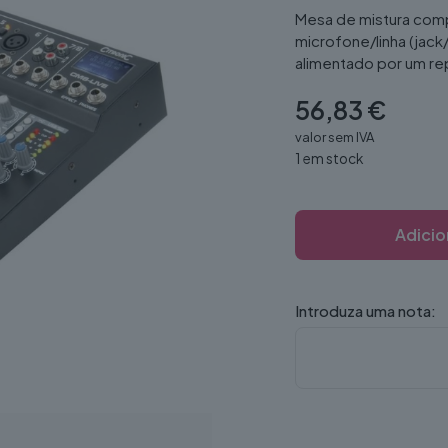
Mesa de mistura comp
microfone/linha (jack
alimentado por um re
56,83
€
valor sem IVA
1 em stock
Adicio
Introduza uma nota: