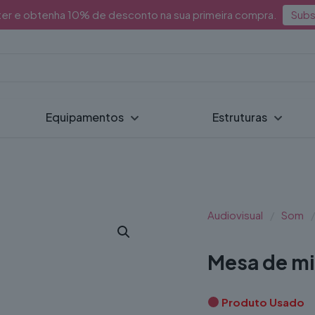
ter e obtenha 10% de desconto na sua primeira compra.
Subs
Equipamentos
Estruturas
Audiovisual
/
Som
/
Mesa de mi
Produto Usado