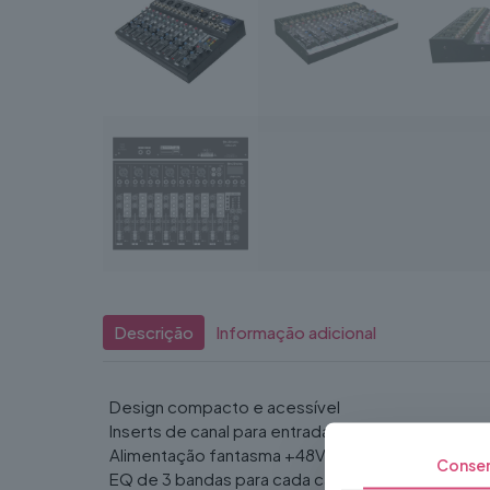
Descrição
Informação adicional
Design compacto e acessível
Inserts de canal para entradas de microfone/linha
Alimentação fantasma +48V comutável
Conse
EQ de 3 bandas para cada canal