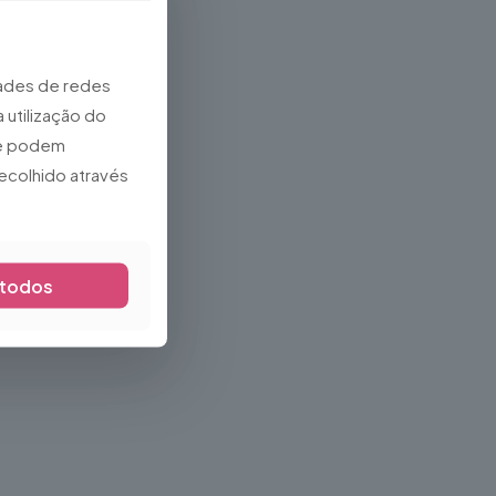
dades de redes
 utilização do
que podem
ecolhido através
 todos