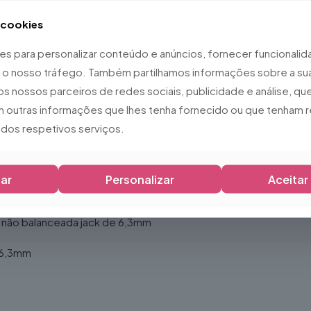
a cookies
os modelos CM8 e CM10
ies para personalizar conteúdo e anúncios, fornecer funcionali
 XLR)
ar o nosso tráfego. Também partilhamos informações sobre a sua
os nossos parceiros de redes sociais, publicidade e análise, 
 +13 a +60 paralelo)
 outras informações que lhes tenha fornecido ou que tenham r
120dB E.I.N.
o dos respetivos serviços.
. em paralelo)
ar
Personalizar
Aceitar
alanceado / +22dBu não balanceado)
ão não balanceada jack de 6,3mm
 6,3mm