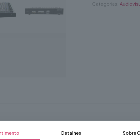
Categorias:
Audiovisu
ntimento
Detalhes
Sobre
C