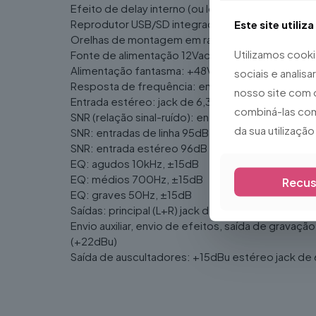
Efeito de delay interno (ou loop de efeitos)
Reprodutor USB/SD integrado
Este site utiliz
Orelhas de montagem em rack fornecidas com 
Utilizamos cook
Fonte de alimentação 12Vac 1000mA (incluída)
Alimentação fantasma: +48V comutável (entradas
sociais e analis
Resposta de frequência: entradas 20Hz-20kHz
nosso site com 
Entrada estéreo: jack de 6,3mm/RCA (-8 a +15dB /
combiná-las com
SNR (relação sinal-ruído): entradas de microfone 
da sua utilizaçã
SNR: entradas de linha 95dB E.I.N.
SNR: entrada estéreo 96dB E.I.N. (ou 104dB E.I.N
EQ: agudos 10kHz, ±15dB
EQ: médios 700Hz, ±15dB
Recus
EQ: graves 50Hz, ±15dB
Saídas: principal (L+R) jack de 6,3mm (+28dBu b
Envio auxiliar, envio de efeitos, saída de gravaç
(+22dBu)
Saída de auscultadores: +15dBu estéreo jack de