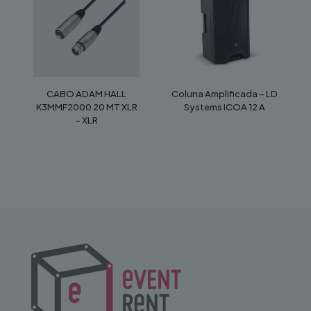
CABO ADAM HALL
Coluna Amplificada – LD
K3MMF2000 20 MT XLR
Systems ICOA 12 A
– XLR