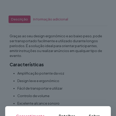
Descrição
Informação adicional
Graças ao seu design ergonómico e ao baixo peso, pode
ser transportado facilmente e utilizado durante longos
períodos. É a solução ideal para orientar participantes,
emitir instruções ou realizar anúncios em qualquer tipo de
evento.
Características
Amplificação potente da voz
Design leve e ergonómico
Fácil de transportar e utilizar
Controlo de volume
Excelente alcance sonoro
Construção robusta e resistente