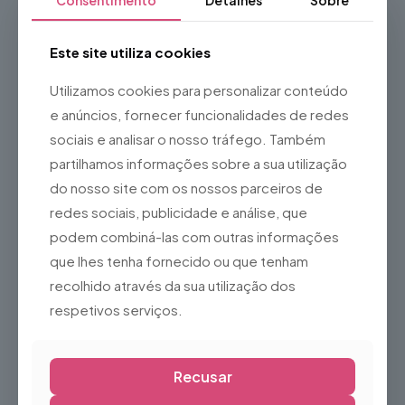
Consentimento
Detalhes
Sobre
Alimentação por pilhas ou bateria (consoante o
modelo)
Este site utiliza cookies
Ideal para utilização em interiores e exteriores
Ideal para
Utilizamos cookies para personalizar conteúdo
e anúncios, fornecer funcionalidades de redes
Eventos desportivos
sociais e analisar o nosso tráfego. Também
Festivais e concertos
partilhamos informações sobre a sua utilização
Escolas e universidades
do nosso site com os nossos parceiros de
Simulacros e ações de segurança
redes sociais, publicidade e análise, que
Obras e estaleiros
podem combiná-las com outras informações
Proteção Civil
que lhes tenha fornecido ou que tenham
Guias turísticos
recolhido através da sua utilização dos
Organização de filas e grandes grupos
respetivos serviços.
Eventos corporativos
O
Megafone
é um equipamento indispensável para
garantir uma comunicação eficiente e imediata, permitindo
Recusar
que as suas mensagens sejam ouvidas de forma clara em