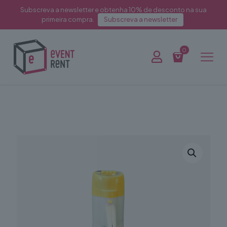
Subscreva a newsletter e obtenha 10% de desconto na sua
primeira compra.
Subscreva a newsletter
0