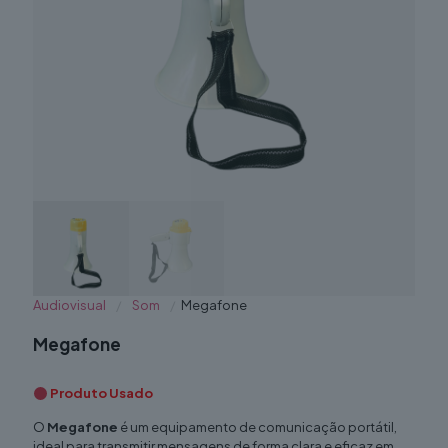
Audiovisual
/
Som
/
Megafone
Megafone
Produto Usado
O
Megafone
é um equipamento de comunicação portátil,
ideal para transmitir mensagens de forma clara e eficaz em