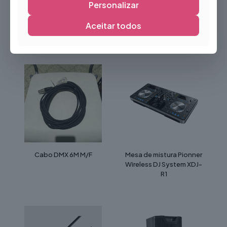
qualquer situação.
Personalizar
Aceitar todos
Produtos Relacionados
Cabo DMX 6M M/F
Mesa de mistura Pionner
Wireless DJ System XDJ-
R1