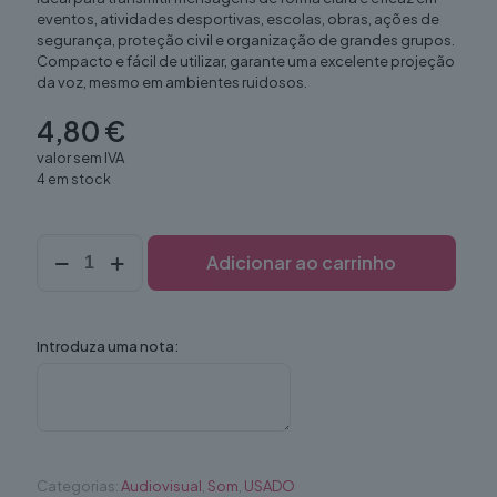
eventos, atividades desportivas, escolas, obras, ações de
segurança, proteção civil e organização de grandes grupos.
Compacto e fácil de utilizar, garante uma excelente projeção
da voz, mesmo em ambientes ruidosos.
4,80
€
valor sem IVA
4 em stock
Quantidade
Adicionar ao carrinho
de
Megafone
Introduza uma nota:
Categorias:
Audiovisual
,
Som
,
USADO