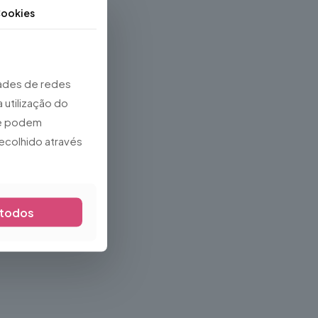
ookies
dades de redes
 utilização do
que podem
ecolhido através
 todos
, capaz de se integrar em qualquer tipo de