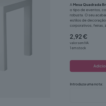
A
Mesa Quadrada B
o tipo de eventos, 
robusta. O seu acaba
estilos de decoração
corporativos, feiras,
2,92
€
valor sem IVA
1 em stock
Adicio
Introduza uma nota: