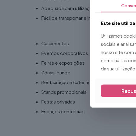
Conse
Adequada para utilização em interiores e ex
Fácil de transportar e instalar
Este site utiliz
Ideal para
Utilizamos cook
Casamentos
sociais e analis
nosso site com 
Eventos corporativos
combiná-las com
Feiras e exposições
da sua utilizaçã
Zonas lounge
Restauração e catering
Recus
Stands promocionais
Festas privadas
Espaços comerciais
A
Mesa Quadrada Branca
é uma excelente esco
evento ou ambiente profissional.