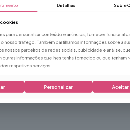
ntimento
Detalhes
Sobre
C
teriores protegidos
a cookies
ies para personalizar conteúdo e anúncios, fornecer funcionali
ar o nosso tráfego. Também partilhamos informações sobre a sua
os nossos parceiros de redes sociais, publicidade e análise, 
 outras informações que lhes tenha fornecido ou que tenham r
o dos respetivos serviços.
ar
Personalizar
Aceitar
lha para quem procura uma mesa prática, resistente e elegante