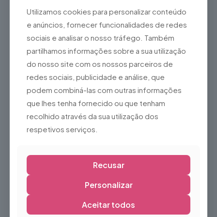
Marca:
Pioneer DJ
Utilizamos cookies para personalizar conteúdo
e anúncios, fornecer funcionalidades de redes
Modelo:
XDJ-R1
sociais e analisar o nosso tráfego. Também
Canais:
2
partilhamos informações sobre a sua utilização
Suportes:
CD, CD-R/RW, USB
do nosso site com os nossos parceiros de
Formatos de áudio:
MP3, AAC, WAV, AIFF
redes sociais, publicidade e análise, que
Interface USB:
Sim
podem combiná-las com outras informações
Controlo MIDI/HID:
Sim
que lhes tenha fornecido ou que tenham
Software compatível:
rekordbox e software DJ
recolhido através da sua utilização dos
compatível com MIDI
respetivos serviços.
Saídas:
XLR Balanceada, RCA Master e Booth
Entradas:
Microfone, AUX e Line
Alimentação:
230V AC
Recusar
Peso:
Aproximadamente 6,8 kg
Personalizar
Ideal para
Aceitar todos
DJs profissionais