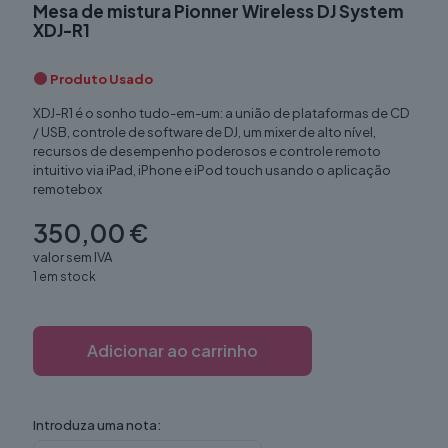
Mesa de mistura Pionner Wireless DJ System
XDJ-R1
Produto Usado
XDJ-R1 é o sonho tudo-em-um: a união de plataformas de CD
/ USB, controle de software de DJ, um mixer de alto nível,
recursos de desempenho poderosos e controle remoto
intuitivo via iPad, iPhone e iPod touch usando o aplicação
remotebox
350,00
€
valor sem IVA
1 em stock
Adicionar ao carrinho
Introduza uma nota: