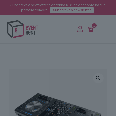
Subscreva a newsletter e obtenha 10% de desconto na sua
primeira compra.
Subscreva a newsletter
0