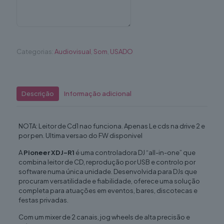
Categorias:
Audiovisual
,
Som
,
USADO
Descrição
Informação adicional
NOTA: Leitor de Cd1 nao funciona. Apenas Le cds na drive 2 e
por pen. Ultima versao do FW disponivel
A
Pioneer XDJ-R1
é uma controladora DJ “all-in-one” que
combina leitor de CD, reprodução por USB e controlo por
software numa única unidade. Desenvolvida para DJs que
procuram versatilidade e fiabilidade, oferece uma solução
completa para atuações em eventos, bares, discotecas e
festas privadas.
Com um mixer de 2 canais, jog wheels de alta precisão e