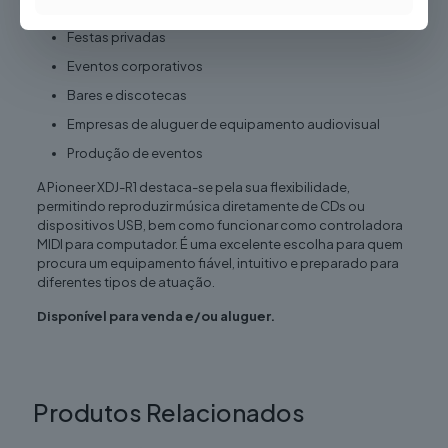
Casamentos
Festas privadas
Eventos corporativos
Bares e discotecas
Empresas de aluguer de equipamento audiovisual
Produção de eventos
A Pioneer XDJ-R1 destaca-se pela sua flexibilidade,
permitindo reproduzir música diretamente de CDs ou
dispositivos USB, bem como funcionar como controladora
MIDI para computador. É uma excelente escolha para quem
procura um equipamento fiável, intuitivo e preparado para
diferentes tipos de atuação.
Disponível para venda e/ou aluguer.
Produtos Relacionados