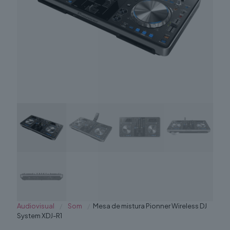
Audiovisual
/
Som
/
Mesa de mistura Pionner Wireless DJ
System XDJ-R1