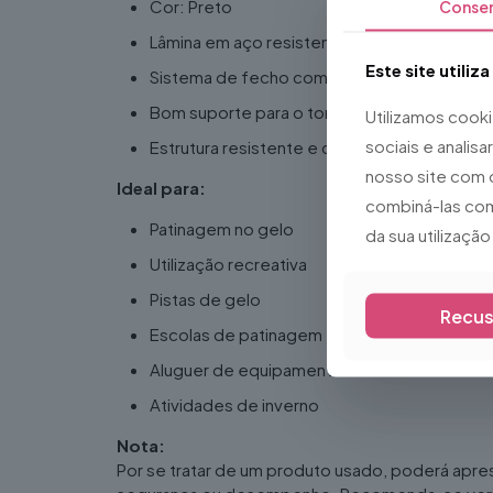
Cor: Preto
Conse
Lâmina em aço resistente
Este site utiliz
Sistema de fecho com fivelas de segurança
Bom suporte para o tornozelo
Utilizamos cook
sociais e analis
Estrutura resistente e confortável
nosso site com 
Ideal para:
combiná-las com
Patinagem no gelo
da sua utilizaçã
Utilização recreativa
Pistas de gelo
Recus
Escolas de patinagem
Aluguer de equipamento
Atividades de inverno
Nota:
Por se tratar de um produto usado, poderá apre