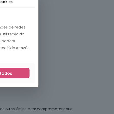
ookies
dades de redes
 utilização do
que podem
ecolhido através
 todos
ota ou na lâmina, sem comprometer a sua