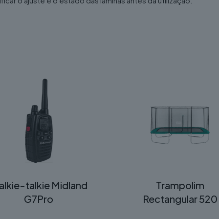
r o ajuste e o estado das lâminas antes da utilização.
lkie-talkie Midland
Trampolim
G7Pro
Rectangular 520