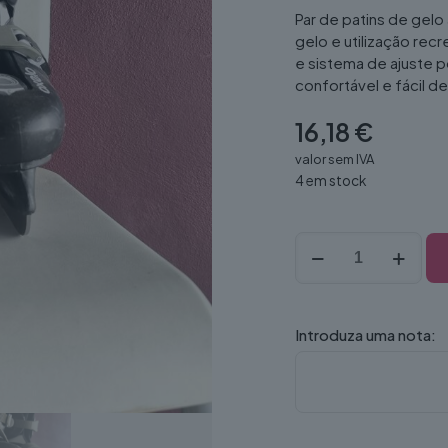
Par de patins de gelo 
gelo e utilização rec
e sistema de ajuste p
confortável e fácil de u
16,18
€
valor sem IVA
4 em stock
Quantidade
de
Patins
gelo
31
Introduza uma nota:
(par)