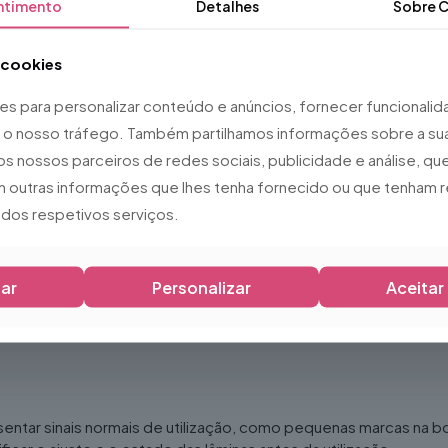
ntimento
Detalhes
Sobre
C
a cookies
ies para personalizar conteúdo e anúncios, fornecer funcionali
ar o nosso tráfego. Também partilhamos informações sobre a sua
os nossos parceiros de redes sociais, publicidade e análise, 
 outras informações que lhes tenha fornecido ou que tenham r
o dos respetivos serviços.
ar
Personalizar
Aceitar
sentar sinais normais de utilização, como pequenas marcas na b