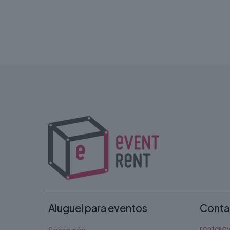
Aluguel para eventos
Conta
rent@ev
Sobre nós