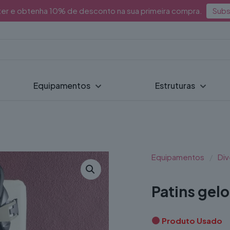
ter e obtenha 10% de desconto na sua primeira compra.
Subs
Equipamentos
Estruturas
Equipamentos
/
Div
Patins gelo
Produto Usado