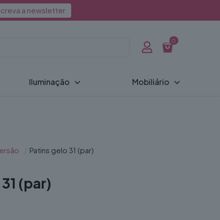
creva a newsletter
0
Iluminação
Mobiliário
ersão
/
Patins gelo 31 (par)
 31 (par)