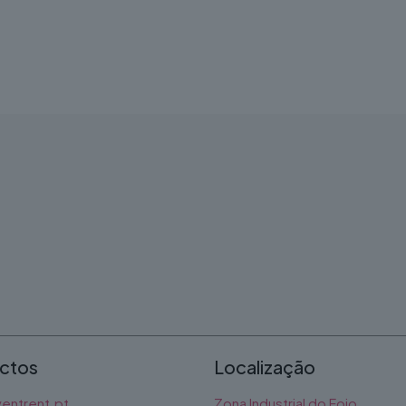
ctos
Localização
entrent.pt
Zona Industrial do Fojo