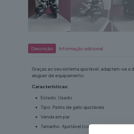
Descrição
Informação adicional
Graças ao seu sistema ajustável, adaptam-se a
aluguer de equipamento.
Características:
Estado: Usado
Tipo: Patins de gelo ajustáveis
Venda em par
Tamanho: Ajustável (conforme o modelo)