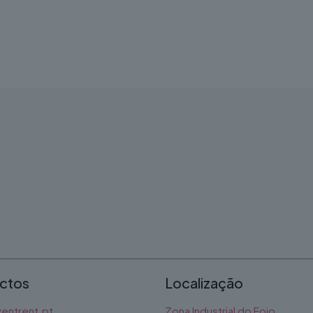
has
multiple
variants.
The
options
may
be
chosen
on
the
product
page
ctos
Localização
entrent.pt
Zona Industrial do Fojo