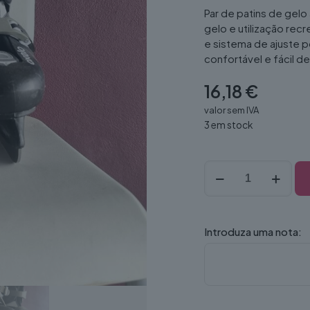
Par de patins de gelo 
gelo e utilização rec
e sistema de ajuste p
confortável e fácil de u
16,18
€
valor sem IVA
3 em stock
Quantidade
de
Patins
gelo
34
Introduza uma nota:
(par)