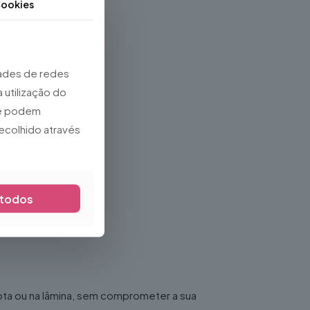
ookies
dades de redes
 utilização do
que podem
ecolhido através
 todos
ota ou na lâmina, sem comprometer a sua