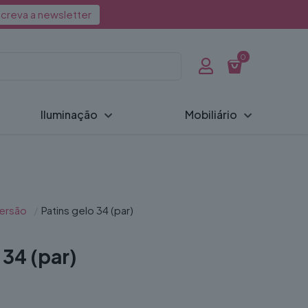
creva a newsletter
0
Iluminação
Mobiliário
ersão
/
Patins gelo 34 (par)
 34 (par)