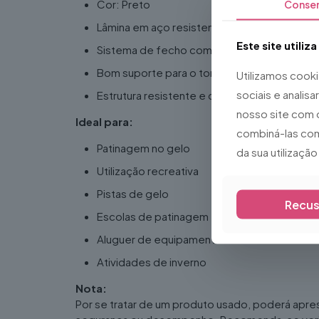
Cor: Preto
Conse
Lâmina em aço resistente
Este site utiliz
Sistema de fecho com fivelas de segurança
Bom suporte para o tornozelo
Utilizamos cook
sociais e analis
Estrutura resistente e confortável
nosso site com 
Ideal para:
combiná-las com
Patinagem no gelo
da sua utilizaçã
Utilização recreativa
Pistas de gelo
Recus
Escolas de patinagem
Aluguer de equipamento
Atividades de inverno
Nota:
Por se tratar de um produto usado, poderá apre