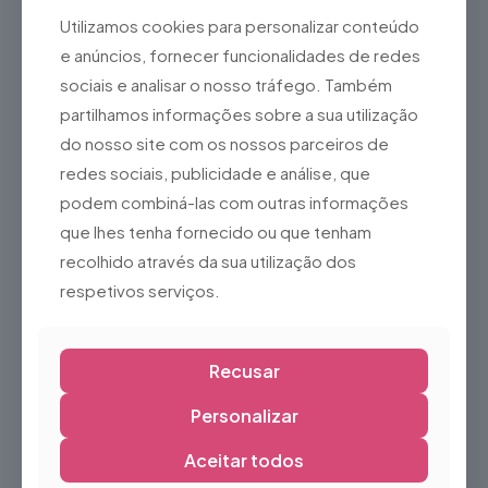
Bom suporte para o tornozelo
Utilizamos cookies para personalizar conteúdo
Estrutura resistente e confortável
e anúncios, fornecer funcionalidades de redes
Ideal para:
sociais e analisar o nosso tráfego. Também
Patinagem no gelo
partilhamos informações sobre a sua utilização
Utilização recreativa
do nosso site com os nossos parceiros de
Pistas de gelo
redes sociais, publicidade e análise, que
podem combiná-las com outras informações
Escolas de patinagem
que lhes tenha fornecido ou que tenham
Aluguer de equipamento
recolhido através da sua utilização dos
Atividades de inverno
respetivos serviços.
Nota:
Por se tratar de um produto usado, poderá apresentar sinais
normais de utilização, como pequenas marcas na bota ou
na lâmina, sem comprometer a sua segurança ou
Recusar
desempenho. Recomenda-se verificar o ajuste e o estado
das lâminas antes da utilização.
Personalizar
Aceitar todos