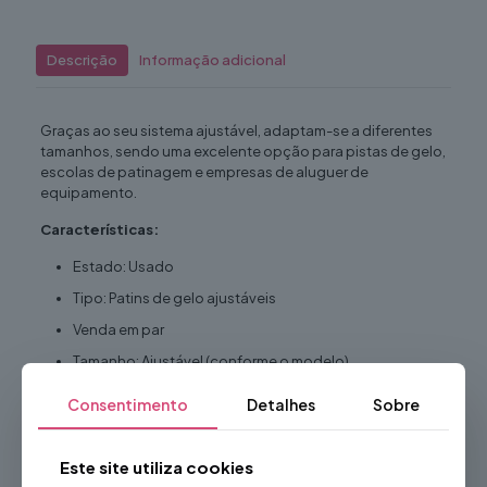
Descrição
Informação adicional
Graças ao seu sistema ajustável, adaptam-se a diferentes
tamanhos, sendo uma excelente opção para pistas de gelo,
escolas de patinagem e empresas de aluguer de
equipamento.
Características:
Estado: Usado
Tipo: Patins de gelo ajustáveis
Venda em par
Tamanho: Ajustável (conforme o modelo)
Cor: Preto
Consentimento
Detalhes
Sobre
Lâmina em aço resistente
Sistema de fecho com fivelas de segurança
Este site utiliza cookies