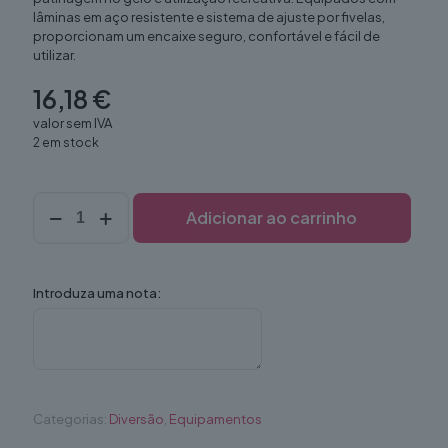
lâminas em aço resistente e sistema de ajuste por fivelas,
proporcionam um encaixe seguro, confortável e fácil de
utilizar.
16,18
€
valor sem IVA
2 em stock
Quantidade
Adicionar ao carrinho
de
Patins
gelo
37
Introduza uma nota:
(par)
Categorias:
Diversão
,
Equipamentos