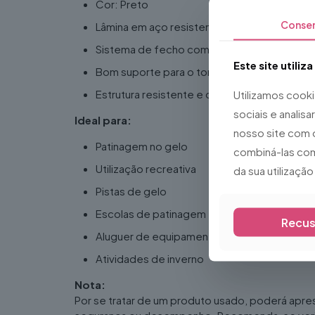
Cor: Preto
Conse
Lâmina em aço resistente
Sistema de fecho com fivelas de segurança
Este site utiliz
Bom suporte para o tornozelo
Estrutura resistente e confortável
Utilizamos cook
sociais e analis
Ideal para:
nosso site com 
Patinagem no gelo
combiná-las com
Utilização recreativa
da sua utilizaçã
Pistas de gelo
Escolas de patinagem
Recus
Aluguer de equipamento
Atividades de inverno
Nota:
Por se tratar de um produto usado, poderá apre