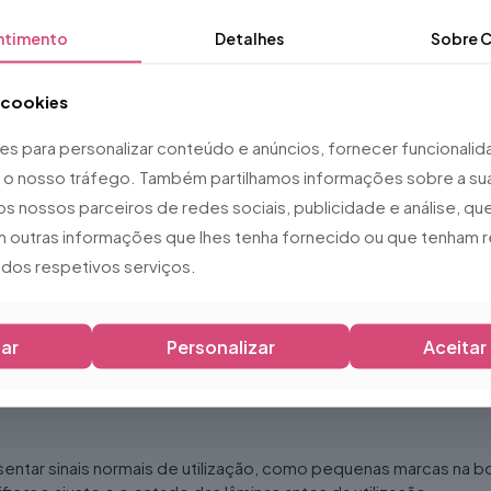
ntimento
Detalhes
Sobre
C
a cookies
ies para personalizar conteúdo e anúncios, fornecer funcionali
ar o nosso tráfego. Também partilhamos informações sobre a sua
os nossos parceiros de redes sociais, publicidade e análise, 
 outras informações que lhes tenha fornecido ou que tenham r
o dos respetivos serviços.
ar
Personalizar
Aceitar
sentar sinais normais de utilização, como pequenas marcas na b