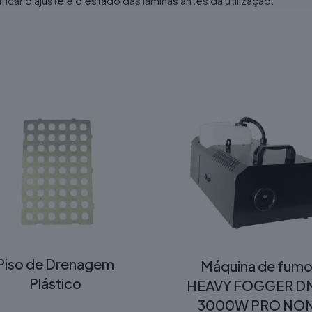
r o ajuste e o estado das lâminas antes da utilização.
Piso de Drenagem
Máquina de fum
Plástico
HEAVY FOGGER D
3000W PRO NO