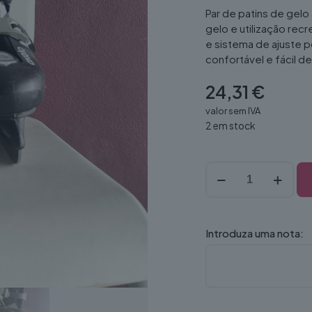
Par de patins de gelo 
gelo e utilização rec
e sistema de ajuste p
confortável e fácil de u
24,31
€
valor sem IVA
2 em stock
Quantidade
de
Patins
gelo
39
Introduza uma nota:
(par)