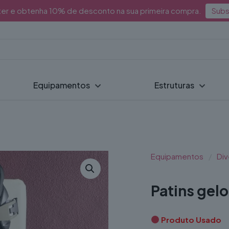
ter e obtenha 10% de desconto na sua primeira compra.
Subs
Equipamentos
Estruturas
Equipamentos
/
Div
Patins gelo
Produto Usado