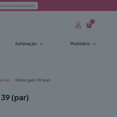
creva a newsletter
0
Iluminação
Mobiliário
ersão
/
Patins gelo 39 (par)
 39 (par)