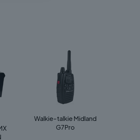
Walkie-talkie Midland
o
G7Pro
MX
N