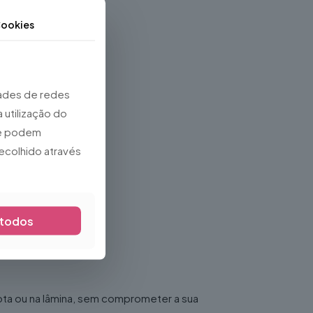
ookies
dades de redes
 utilização do
que podem
ecolhido através
 todos
ota ou na lâmina, sem comprometer a sua