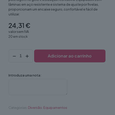
lâminas em aço resistente e sistema de ajuste por fivelas,
proporcionam um encaixe seguro, confortável e fácil de
utilizar.
24,31
€
valor sem IVA
20 em stock
Quantidade
Adicionar ao carrinho
de
Patins
gelo
39
Introduza uma nota:
(par)
Categorias:
Diversão
,
Equipamentos