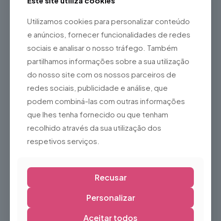
Este site utiliza cookies
Bom suporte para o tornozelo
Estrutura resistente e confortável
Utilizamos cookies para personalizar conteúdo
Ideal para:
e anúncios, fornecer funcionalidades de redes
sociais e analisar o nosso tráfego. Também
Patinagem no gelo
partilhamos informações sobre a sua utilização
Utilização recreativa
do nosso site com os nossos parceiros de
Pistas de gelo
redes sociais, publicidade e análise, que
Escolas de patinagem
podem combiná-las com outras informações
Aluguer de equipamento
que lhes tenha fornecido ou que tenham
Atividades de inverno
recolhido através da sua utilização dos
Nota:
respetivos serviços.
Por se tratar de um produto usado, poderá apresentar sinais
normais de utilização, como pequenas marcas na bota ou
na lâmina, sem comprometer a sua segurança ou
desempenho. Recomenda-se verificar o ajuste e o estado
Recusar
das lâminas antes da utilização.
Personalizar
Aceitar todos