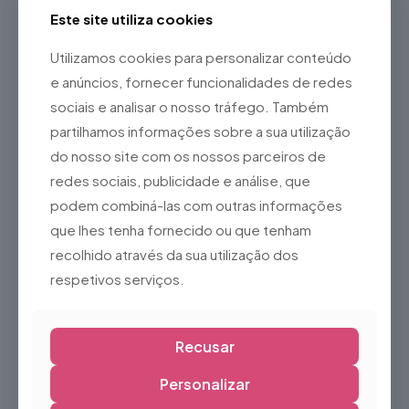
Bom suporte para o tornozelo
Este site utiliza cookies
Estrutura resistente e confortável
Utilizamos cookies para personalizar conteúdo
Ideal para:
e anúncios, fornecer funcionalidades de redes
Patinagem no gelo
sociais e analisar o nosso tráfego. Também
Utilização recreativa
partilhamos informações sobre a sua utilização
Pistas de gelo
do nosso site com os nossos parceiros de
Escolas de patinagem
redes sociais, publicidade e análise, que
Aluguer de equipamento
podem combiná-las com outras informações
Atividades de inverno
que lhes tenha fornecido ou que tenham
Nota:
recolhido através da sua utilização dos
Por se tratar de um produto usado, poderá apresentar sinais
respetivos serviços.
normais de utilização, como pequenas marcas na bota ou
na lâmina, sem comprometer a sua segurança ou
desempenho. Recomenda-se verificar o ajuste e o estado
das lâminas antes da utilização.
Recusar
Personalizar