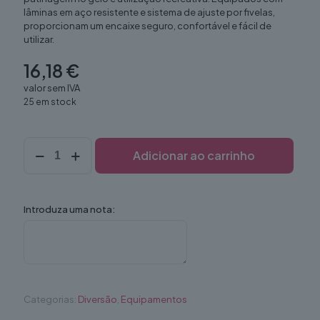
lâminas em aço resistente e sistema de ajuste por fivelas,
proporcionam um encaixe seguro, confortável e fácil de
utilizar.
16,18
€
valor sem IVA
25 em stock
Quantidade
Adicionar ao carrinho
de
Patins
gelo
regulavel
Introduza uma nota:
(par)
Categorias:
Diversão
,
Equipamentos