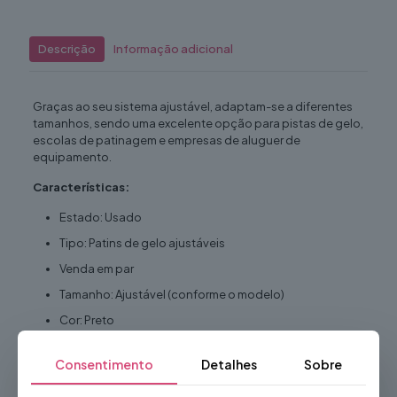
Descrição
Informação adicional
Graças ao seu sistema ajustável, adaptam-se a diferentes
tamanhos, sendo uma excelente opção para pistas de gelo,
escolas de patinagem e empresas de aluguer de
equipamento.
Características:
Estado: Usado
Tipo: Patins de gelo ajustáveis
Venda em par
Tamanho: Ajustável (conforme o modelo)
Cor: Preto
Lâmina em aço resistente
Consentimento
Detalhes
Sobre
Sistema de fecho com fivelas de segurança