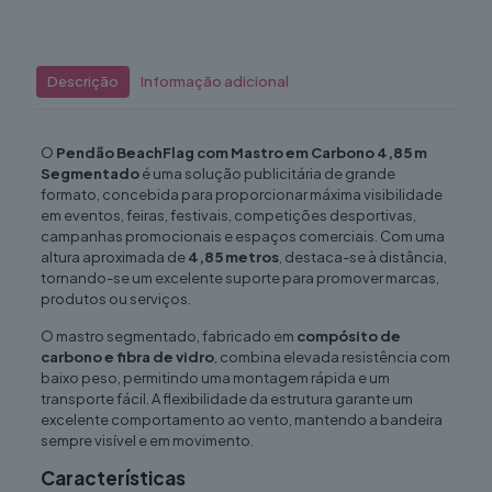
Descrição
Informação adicional
O
Pendão BeachFlag com Mastro em Carbono 4,85 m
Segmentado
é uma solução publicitária de grande
formato, concebida para proporcionar máxima visibilidade
em eventos, feiras, festivais, competições desportivas,
campanhas promocionais e espaços comerciais. Com uma
altura aproximada de
4,85 metros
, destaca-se à distância,
tornando-se um excelente suporte para promover marcas,
produtos ou serviços.
O mastro segmentado, fabricado em
compósito de
carbono e fibra de vidro
, combina elevada resistência com
baixo peso, permitindo uma montagem rápida e um
transporte fácil. A flexibilidade da estrutura garante um
excelente comportamento ao vento, mantendo a bandeira
sempre visível e em movimento.
Características