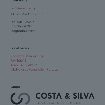
Contactos
rent@eventrent.pt
[1]
T. (+351) 252 022 952
09:00h - 13:00h
14:00h - 18:00h
(segunda a sexta)
Localização
Zona Industrial do Fojo
Pavilhão 15
4765-076 Carreira
Vila Nova de Famalicão – Portugal
Grupo