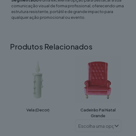
Segmentado
é uma excelente opção para destacar a sua
comunicação visual de forma profissional, oferecendo uma
estrutura resistente, portátil e de grande impacto para
qualquer ação promocional ou evento.
Produtos Relacionados
Vela (Decor)
Cadeirão Pai Natal
Grande
This
product
has
multiple