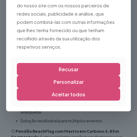
do nosso site com os nossos parceiros de
Campanhas promocionais
redes sociais, publicidade e análise, que
Centros comerciais
podem combiná-las com outras informações
Concessionários
que lhes tenha fornecido ou que tenham
Lojas e espaços comerciais
recolhido através da sua utilização dos
Stands promocionais
respetivos serviços.
Ações de marketing
Vantagens
Recusar
Grande visibilidade mesmo a longas distâncias
Estrutura robusta e duradoura
Personalizar
Fácil montagem e desmontagem
Aceitar todos
Transporte simples graças ao mastro segmentado
Excelente estabilidade quando utilizada com a base
adequada
Solução reutilizável para múltiplos eventos
O
Pendão BeachFlag com Mastro em Carbono 4,85 m