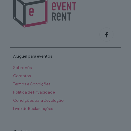
on
the
product
page
Aluguel para eventos
Sobre nós
Contatos
Termos e Condições
Política de Privacidade
Condições para Devolução
Livro de Reclamações