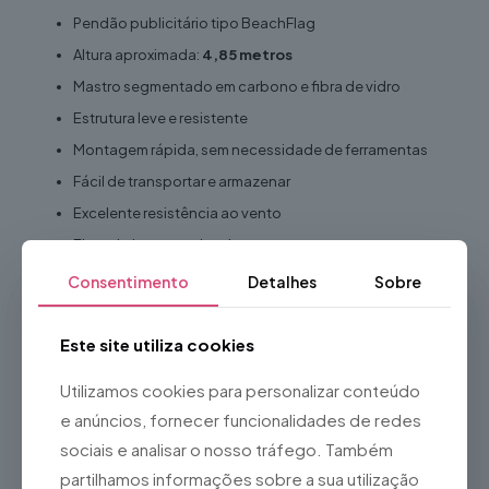
Pendão publicitário tipo BeachFlag
Altura aproximada:
4,85 metros
Mastro segmentado em carbono e fibra de vidro
Estrutura leve e resistente
Montagem rápida, sem necessidade de ferramentas
Fácil de transportar e armazenar
Excelente resistência ao vento
Elevado impacto visual
Reutilizável
Consentimento
Detalhes
Sobre
Adequado para utilização em interiores e exteriores
Ideal para
Este site utiliza cookies
Eventos corporativos
Utilizamos cookies para personalizar conteúdo
Feiras e exposições
e anúncios, fornecer funcionalidades de redes
Festivais
sociais e analisar o nosso tráfego. Também
partilhamos informações sobre a sua utilização
Competições desportivas