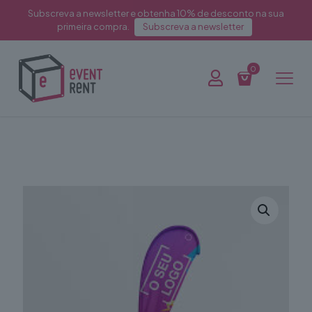
Subscreva a newsletter e obtenha 10% de desconto na sua
primeira compra.
Subscreva a newsletter
0