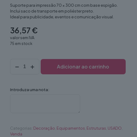
Suporte para impressão 70 × 300 cm com base espigão.
Inclui saco de transporte em poliéster preto.
Ideal para publicidade, eventos e comunicação visual.
36,57
€
valor sem IVA
75 em stock
Quantidade
Adicionar ao carrinho
de
Pendão
BeachFlag
c/
Introduza uma nota:
mastro
carbono
4,85cm
segmentado
Categorias:
Decoração
,
Equipamentos
,
Estruturas
,
USADO
,
Venda