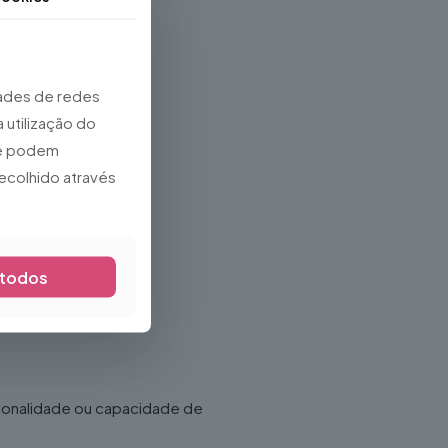
dades de redes
 utilização do
que podem
ecolhido através
 todos
cionalidade ou capacidade de