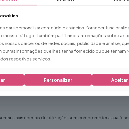
a cookies
ies para personalizar conteúdo e anúncios, fornecer funcionali
ar o nosso tráfego. Também partilhamos informações sobre a sua
os nossos parceiros de redes sociais, publicidade e análise, 
 outras informações que lhes tenha fornecido ou que tenham r
o dos respetivos serviços.
ar
Personalizar
Aceitar
sentar sinais normais de utilização, sem comprometer a sua fun