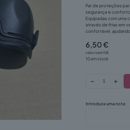
Par de proteções par
segurança e conforto 
Equipadas com uma co
através de fitas em v
confortável, ajudand
6,50
€
valor sem IVA
10 em stock
Quantidade
de
Protecçao
Cotoveleiras
(
Introduza uma nota:
par
)