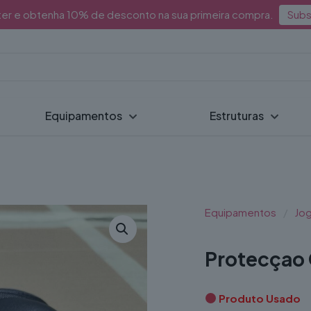
ter e obtenha 10% de desconto na sua primeira compra.
Subs
Equipamentos
Estruturas
Equipamentos
/
Jo
Protecçao C
Produto Usado