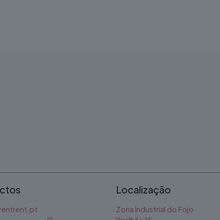
ctos
Localização
entrent.pt
Zona Industrial do Fojo
Pavilhão 15
[1]