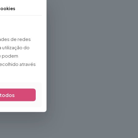
ookies
dades de redes
 utilização do
que podem
ecolhido através
 todos