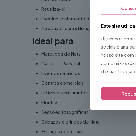
Conse
Reutilizável
Excelente elemento decorativo
Este site utiliz
Adequada para utilização em interiores
Utilizamos cook
Ideal para
sociais e analis
Mercados de Natal
nosso site com 
combiná-las com
Casas do Pai Natal
da sua utilizaçã
Eventos natalícios
Centros comerciais
Hotéis e restaurantes
Recus
Montras
Sessões fotográficas
Cabazes e brindes de Natal
Espaços comerciais