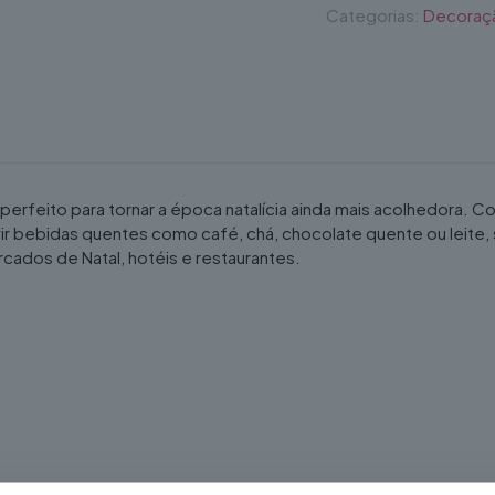
Categorias:
Decoraç
perfeito para tornar a época natalícia ainda mais acolhedora
rvir bebidas quentes como café, chá, chocolate quente ou lei
rcados de Natal, hotéis e restaurantes.