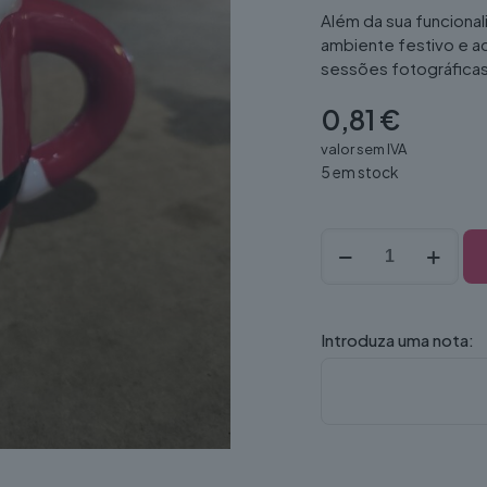
Além da sua funcional
ambiente festivo e a
sessões fotográficas
0,81
€
valor sem IVA
5 em stock
Quantidade
de
Caneca
Natal
em
Introduza uma nota:
ceramica