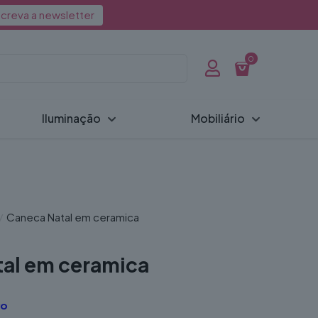
creva a newsletter
0
Iluminação
Mobiliário
/
Caneca Natal em ceramica
al em ceramica
vo