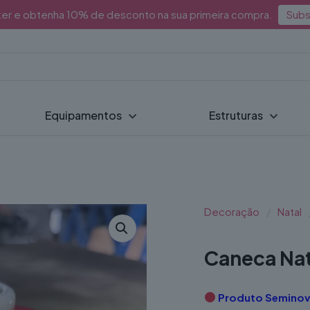
ter e obtenha 10% de desconto na sua primeira compra.
Subs
Equipamentos
Estruturas
Decoração
/
Natal
Caneca Nat
Produto Semino