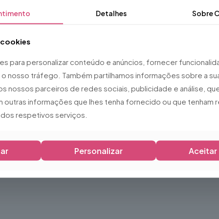
ntimento
Detalhes
Sobre
C
a cookies
ies para personalizar conteúdo e anúncios, fornecer funcionali
ar o nosso tráfego. Também partilhamos informações sobre a sua
os nossos parceiros de redes sociais, publicidade e análise, 
 outras informações que lhes tenha fornecido ou que tenham r
o dos respetivos serviços.
ar
Personalizar
Aceitar