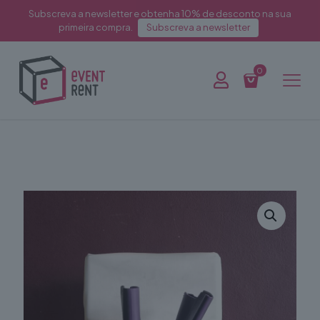
Subscreva a newsletter e obtenha 10% de desconto na sua
primeira compra.
Subscreva a newsletter
0