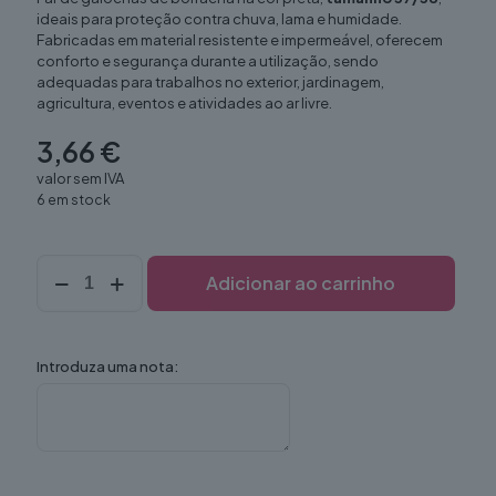
ideais para proteção contra chuva, lama e humidade.
Fabricadas em material resistente e impermeável, oferecem
conforto e segurança durante a utilização, sendo
adequadas para trabalhos no exterior, jardinagem,
agricultura, eventos e atividades ao ar livre.
3,66
€
valor sem IVA
6 em stock
Quantidade
Adicionar ao carrinho
de
Galocha
borracha
33-
Introduza uma nota:
34
roxa
(par)
NOVO