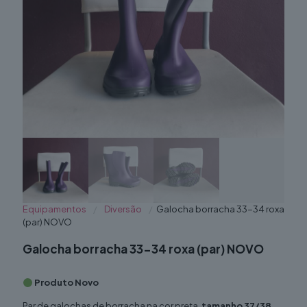
Equipamentos
/
Diversão
/
Galocha borracha 33-34 roxa
(par) NOVO
Galocha borracha 33-34 roxa (par) NOVO
Produto Novo
Par de galochas de borracha na cor preta,
tamanho 37/38
,