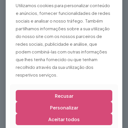
Resistentes e fáceis de limpar
Utilizamos cookies para personalizar conteúdo
Confortáveis para utilização prolongada
e anúncios, fornecer funcionalidades de redes
Ideal para:
sociais e analisar o nosso tráfego. Também
Dias de chuva
partilhamos informações sobre a sua utilização
do nosso site com os nossos parceiros de
Jardinagem
redes sociais, publicidade e análise, que
Agricultura
podem combiná-las com outras informações
Trabalhos no exterior
que lhes tenha fornecido ou que tenham
Eventos
recolhido através da sua utilização dos
Campismo
respetivos serviços.
Atividades ao ar livre
Nota:
Produto novo, sem utilização, pronto a usar.
Recusar
Personalizar
Produtos Relacionados
Aceitar todos