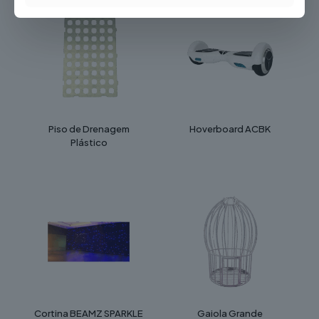
Piso de Drenagem
Hoverboard ACBK
Plástico
Cortina BEAMZ SPARKLE
Gaiola Grande