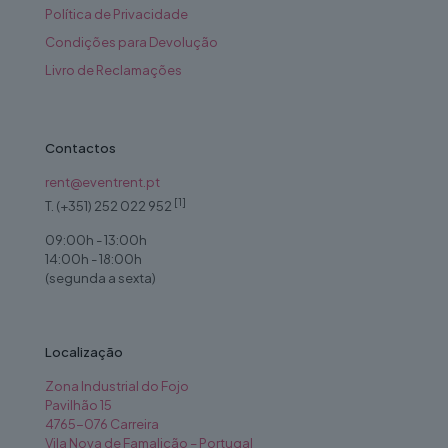
Política de Privacidade
Condições para Devolução
Livro de Reclamações
Contactos
rent@eventrent.pt
[1]
T. (+351) 252 022 952
09:00h - 13:00h
14:00h - 18:00h
(segunda a sexta)
Localização
Zona Industrial do Fojo
Pavilhão 15
4765-076 Carreira
Vila Nova de Famalicão – Portugal