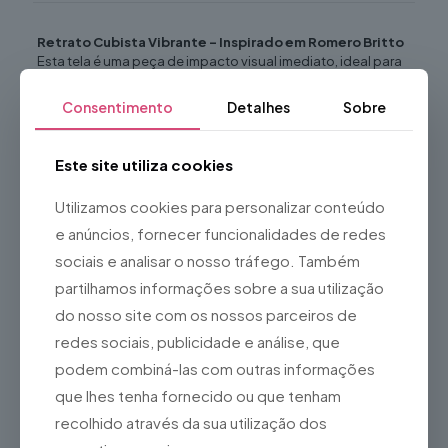
Retrato Cubista Vibrante – Inspirado em Romero Britto
Esta tela é uma peça de impacto visual imediato, ideal para
ambientes modernos que procuram uma explosão de cor e
alegria.
Consentimento
Detalhes
Sobre
Estilo:
Neo-Pop Cubista.
Visual:
Contornos pretos fortes com padrões
Este site utiliza cookies
geométricos e orgânicos (pontos e listras).
Aplicação em Cena:
Perfeito como ponto focal em
Utilizamos cookies para personalizar conteúdo
decorações de escritórios criativos, salas de estar
e anúncios, fornecer funcionalidades de redes
contemporâneas ou como um adereço que denote
sofisticação e gosto por arte moderna brasileira.
sociais e analisar o nosso tráfego. Também
partilhamos informações sobre a sua utilização
do nosso site com os nossos parceiros de
redes sociais, publicidade e análise, que
Produtos Relacionados
podem combiná-las com outras informações
que lhes tenha fornecido ou que tenham
recolhido através da sua utilização dos