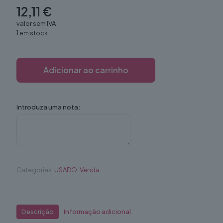
12,11
€
valor sem IVA
1 em stock
Adicionar ao carrinho
Introduza uma nota:
Categorias:
USADO
,
Venda
Descrição
Informação adicional