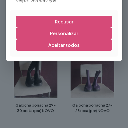
respetivos serviços.
Recusar
Galocha borracha 37-
Galocha borracha 33-
Personalizar
38 roxa (par) NOVO
34 preta (par) NOVO
Aceitar todos
Galocha borracha 29-
Galocha borracha 27-
30 preta (par) NOVO
28 roxa (par) NOVO