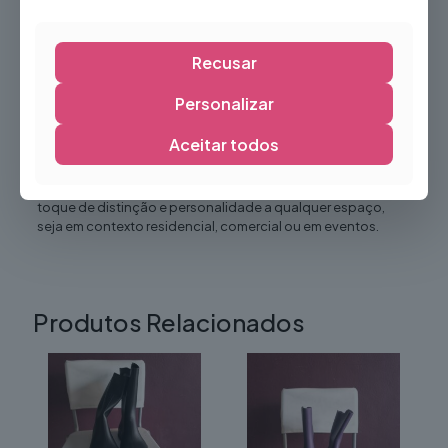
Valoriza qualquer ambiente
Fácil de integrar em diferentes estilos decorativos
Recusar
Excelente impacto visual
Personalizar
Solução prática e reutilizável
Ideal para decoração permanente ou temporária
Aceitar todos
O
Quadro Decorativo
é a escolha ideal para criar
ambientes elegantes e acolhedores, proporcionando um
toque de distinção e personalidade a qualquer espaço,
seja em contexto residencial, comercial ou em eventos.
Produtos Relacionados