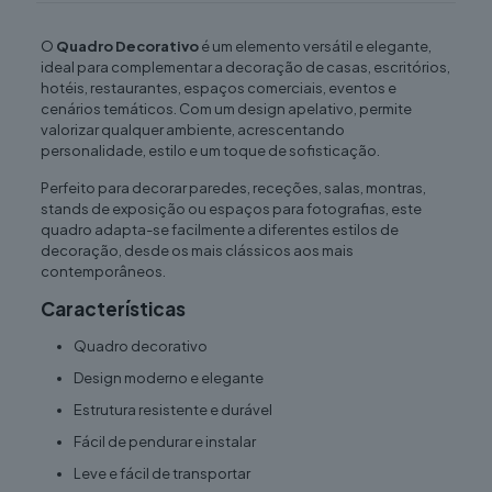
O
Quadro Decorativo
é um elemento versátil e elegante,
ideal para complementar a decoração de casas, escritórios,
hotéis, restaurantes, espaços comerciais, eventos e
cenários temáticos. Com um design apelativo, permite
valorizar qualquer ambiente, acrescentando
personalidade, estilo e um toque de sofisticação.
Perfeito para decorar paredes, receções, salas, montras,
stands de exposição ou espaços para fotografias, este
quadro adapta-se facilmente a diferentes estilos de
decoração, desde os mais clássicos aos mais
contemporâneos.
Características
Quadro decorativo
Design moderno e elegante
Estrutura resistente e durável
Fácil de pendurar e instalar
Leve e fácil de transportar