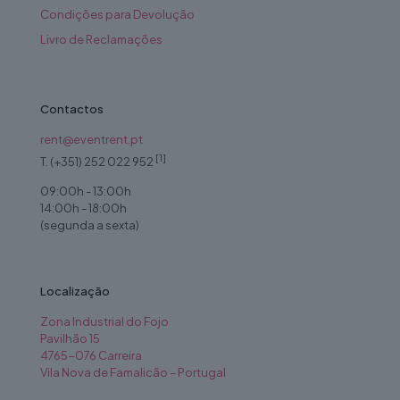
Condições para Devolução
Livro de Reclamações
Contactos
rent@eventrent.pt
[1]
T. (+351) 252 022 952
09:00h - 13:00h
14:00h - 18:00h
(segunda a sexta)
Localização
Zona Industrial do Fojo
Pavilhão 15
4765-076 Carreira
Vila Nova de Famalicão – Portugal