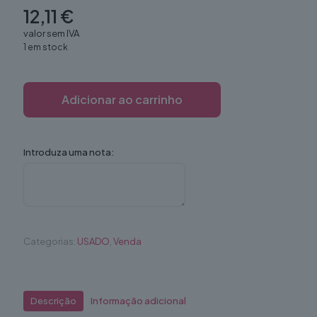
12,11
€
valor sem IVA
1 em stock
Adicionar ao carrinho
Introduza uma nota:
Categorias:
USADO
,
Venda
Descrição
Informação adicional