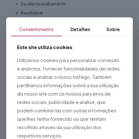
Excelente acabamento
Reutilizável
Adequado para utilização em interiores
Consentimento
Detalhes
Sobre
Ideal para
Decoração de interiores
Este site utiliza cookies
Eventos corporativos
Utilizamos cookies para personalizar conteúdo
Hotéis e restaurantes
e anúncios, fornecer funcionalidades de redes
Escritórios
sociais e analisar o nosso tráfego. Também
Montras
partilhamos informações sobre a sua utilização
Feiras e exposições
do nosso site com os nossos parceiros de
Stands promocionais
redes sociais, publicidade e análise, que
Salas de espera
podem combiná-las com outras informações
Espaços comerciais
que lhes tenha fornecido ou que tenham
Sessões fotográficas
recolhido através da sua utilização dos
Vantagens
respetivos serviços.