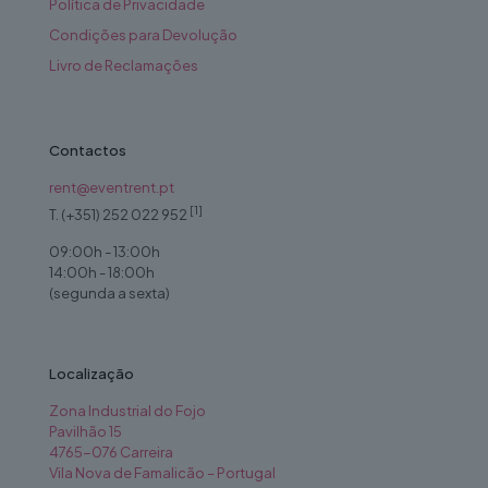
Política de Privacidade
Condições para Devolução
Livro de Reclamações
Contactos
rent@eventrent.pt
[1]
T. (+351) 252 022 952
09:00h - 13:00h
14:00h - 18:00h
(segunda a sexta)
Localização
Zona Industrial do Fojo
Pavilhão 15
4765-076 Carreira
Vila Nova de Famalicão – Portugal