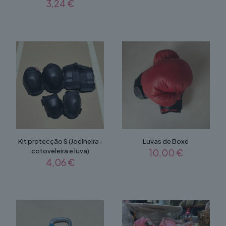
3,24
€
Kit protecção S (Joelheira-
Luvas de Boxe
cotoveleira e luva)
10,00
€
4,06
€