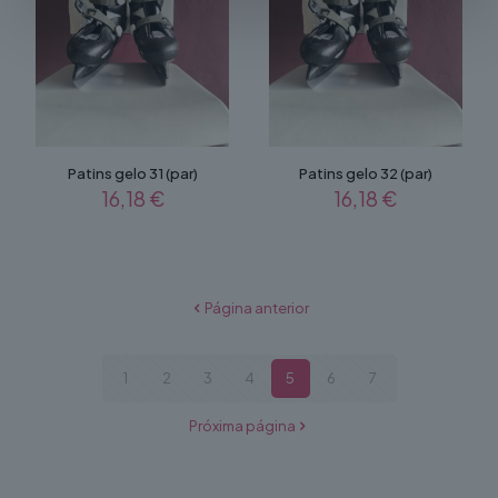
Patins gelo 31 (par)
Patins gelo 32 (par)
16,18
€
16,18
€
Página anterior
1
2
3
4
5
6
7
Próxima página