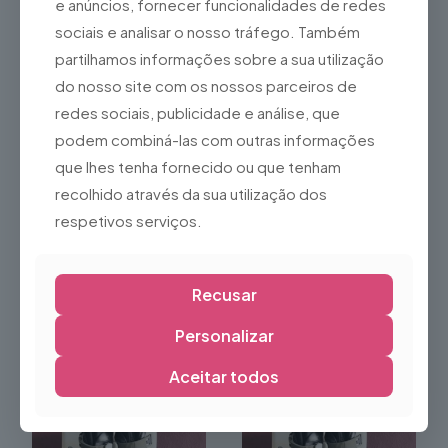
e anúncios, fornecer funcionalidades de redes
Patins gelo 26 a 28 (par)
Patins gelo 28 a 30 (par)
sociais e analisar o nosso tráfego. Também
16,18
€
16,18
€
partilhamos informações sobre a sua utilização
do nosso site com os nossos parceiros de
redes sociais, publicidade e análise, que
podem combiná-las com outras informações
que lhes tenha fornecido ou que tenham
recolhido através da sua utilização dos
respetivos serviços.
Recusar
Patins gelo 29 (par)
Patins gelo 30 a 32 (par)
16,18
€
16,18
€
Personalizar
Aceitar todos