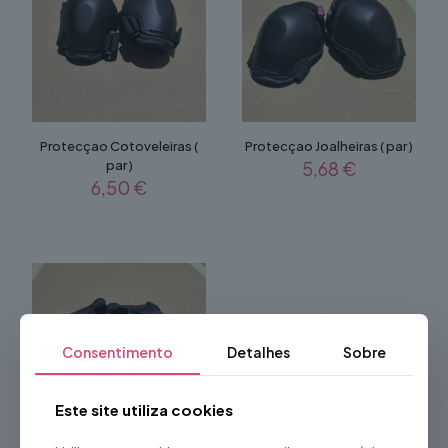
Protecçao Cotoveleiras (
Protecçao Joalheiras ( par )
par )
5,68
€
6,50
€
Consentimento
Detalhes
Sobre
Este site utiliza cookies