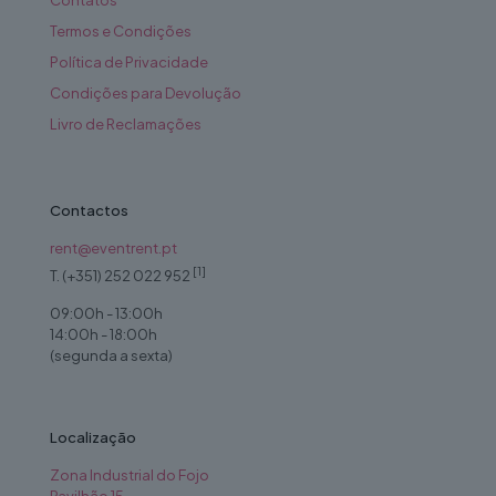
Contatos
Termos e Condições
Política de Privacidade
Condições para Devolução
Livro de Reclamações
Contactos
rent@eventrent.pt
[1]
T. (+351) 252 022 952
09:00h - 13:00h
14:00h - 18:00h
(segunda a sexta)
Localização
Zona Industrial do Fojo
Pavilhão 15