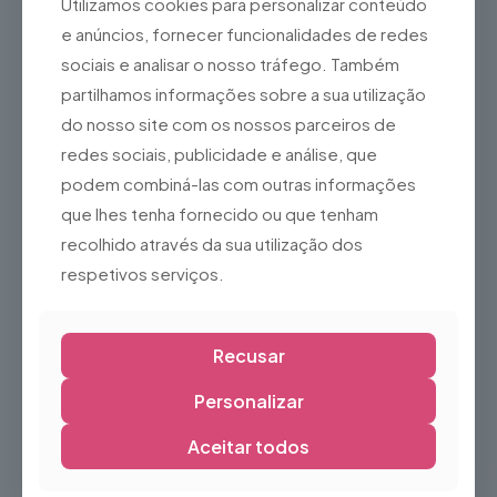
Utilizamos cookies para personalizar conteúdo
Protecçao Pulso ( par )
Tapete Puzzle Infantil em
e anúncios, fornecer funcionalidades de redes
4,87
€
Espuma – Colorido e
Educativo
sociais e analisar o nosso tráfego. Também
3,50
€
partilhamos informações sobre a sua utilização
do nosso site com os nossos parceiros de
redes sociais, publicidade e análise, que
podem combiná-las com outras informações
que lhes tenha fornecido ou que tenham
recolhido através da sua utilização dos
respetivos serviços.
Recusar
Tapete Puzzle Infantil em
Trampolim Rectangular 520
Personalizar
Espuma – Colorido e
299,00
€
Educativo
Aceitar todos
1,50
€