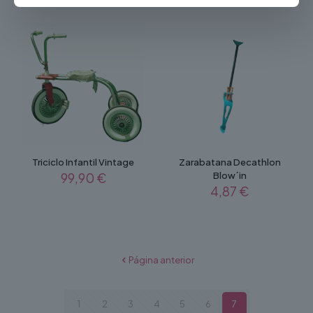
Triciclo Infantil Vintage
Zarabatana Decathlon
99,90
€
Blow´in
4,87
€
Página anterior
1
2
3
4
5
6
7